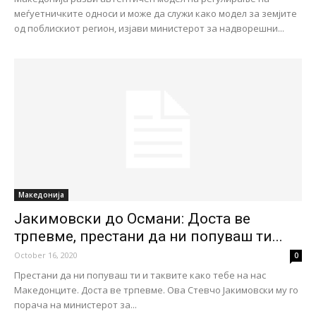
меѓуетничките односи и може да служи како модел за земјите
од поблискиот регион, изјави министерот за надворешни...
Македонија
Јакимовски до Османи: Доста ве
трпевме, престани да ни попуваш ти...
October 16, 2020
0
Престани да ни попуваш ти и таквите како тебе на нас
Македонците. Доста ве трпевме. Ова Стевчо Јакимовски му го
порача на министерот за...