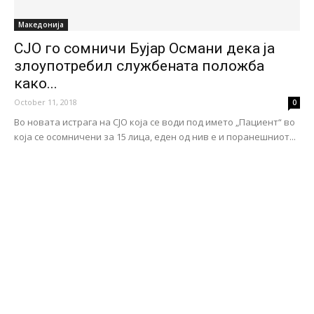
Македонија
СЈО го сомничи Бујар Османи дека ја
злоупотребил службената положба
како...
October 11, 2018
0
Во новата истрага на СЈО која се води под името „Пациент“ во
која се осомничени за 15 лица, еден од нив е и поранешниот...