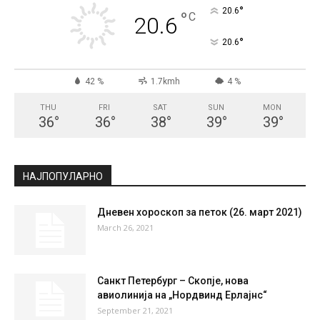
СКОПЈЕ
Clear Sky
°
20.6
°
C
20.6
°
20.6
42 %
1.7kmh
4 %
THU
FRI
SAT
SUN
MON
36
°
36
°
38
°
39
°
39
°