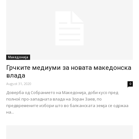
Македонија
Грчките медиуми за новата македонска
влада
August 31, 2020
0
Доверба од Собранието на Македонија, доби кусо пред
полноќ про-западната влада на Зоран Заев, по
предвремените избори што во балканската земја се одржаа
на...