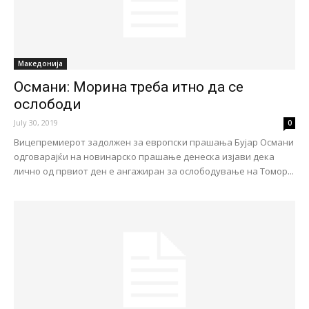
Македонија
Османи: Морина треба итно да се
ослободи
July 30, 2019
0
Вицепремиерот задолжен за европски прашања Бујар Османи
одговарајќи на новинарско прашање денеска изјави дека
лично од првиот ден е ангажиран за ослободување на Томор...