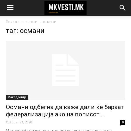
Почетна
тагови
османи
таг: османи
Македонија
Османи одбегна да каже дали ќе бараат
федерализација ако на пописот...
October 21, 2020
0
Македонија разви автентичен модел на регулирање на