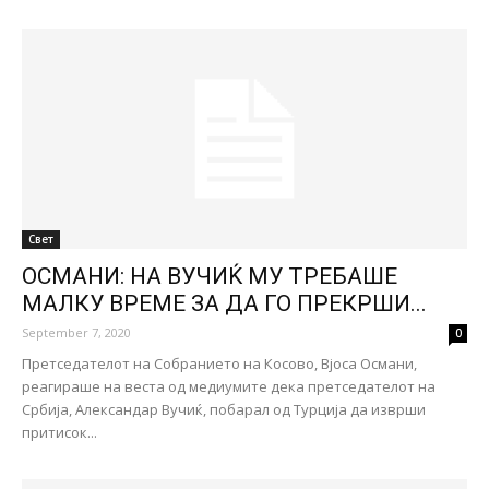
Свет
ОСМАНИ: НА ВУЧИЌ МУ ТРЕБАШЕ
МАЛКУ ВРЕМЕ ЗА ДА ГО ПРЕКРШИ...
September 7, 2020
0
Претседателот на Собранието на Косово, Вјоса Османи,
реагираше на веста од медиумите дека претседателот на
Србија, Александар Вучиќ, побарал од Турција да изврши
притисок...