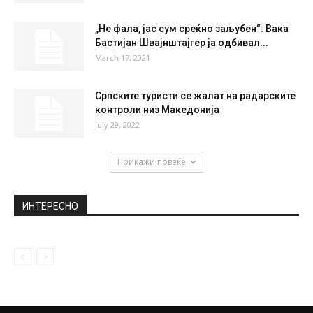
НАЈПОПУЛАРНО
Дневен хороскоп за петок (26. март 2021)
March 26, 2021
Санкт Петербург – Скопје, нова
авиолинија на „Нордвинд Ерлајнс“
September 21, 2021
„Не фала, јас сум среќно заљубен“: Вака
Бастијан Швајнштајгер ја одбивал...
March 17, 2021
Српските туристи се жалат на радарските
контроли низ Македонија
July 29, 2022