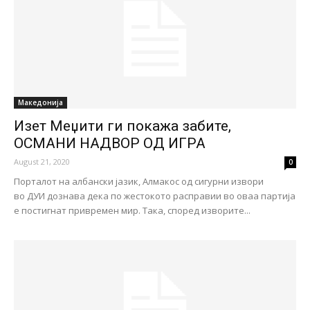
Македонија
Изет Меџити ги покажа забите,
ОСМАНИ НАДВОР ОД ИГРА
August 21, 2020
0
Порталот на албански јазик, Алмакос од сигурни извори
во ДУИ дознава дека по жестокото расправии во оваа партија
е постигнат привремен мир. Така, според изворите...