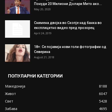
July 31, 2026
На Табановце, кај грчки државјанин
најдени 64.000 евра
July 31, 2026
ПОПУЛАРНИ ОБЈАВИ
Претседателот на Мадагаскар: СЗО ни
Понуди 20 Милиони Долари Мито ако...
May 20, 2020
Снимена двојка во Скопје над банка во
експлицитно видео пред прозорец
April 24, 2019
18+: Се појавија нови голи фотографии од
Северина