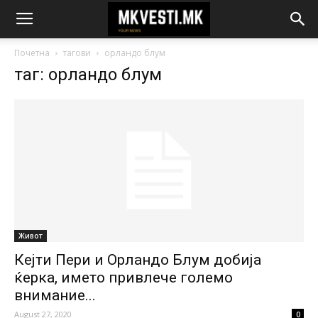
Почетна
тагови
орландо блум
таг: орландо блум
Живот
Кејти Пери и Орландо Блум добија
ќерка, името привлече големо
внимание...
August 27, 2020
0