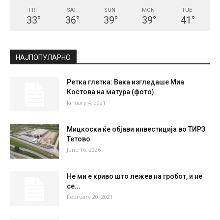
FRI
SAT
SUN
MON
TUE
33
°
36
°
39
°
39
°
41
°
НАЈПОПУЛАРНО
Ретка глетка: Вака изгледаше Миа
Костова на матура (фото)
January 4, 2021
Мицкоски ќе објави инвестиција во ТИРЗ
Тетово
June 16, 2026
Не ми е криво што лежев на гробот, и не
се...
February 20, 2021