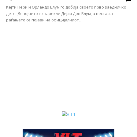
Кејти Пери и Орландо Блум го добија своето прво заедничко
дете. Девојчето го нарекле Дејзи Дов Блум, а веста за
раѓањето се појави на официјалниот...