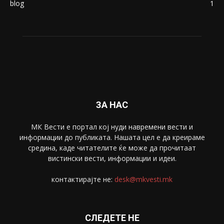
blog
1
ЗА НАС
МК Вести е портал коj нуди навремени вести и
информации до публиката. Нашата цел е да креираме
средина, каде читателите ќе може да прочитаат
вистински вести, информации и идеи.
контактирајте не:
desk@mkvesti.mk
СЛЕДЕТЕ НЕ