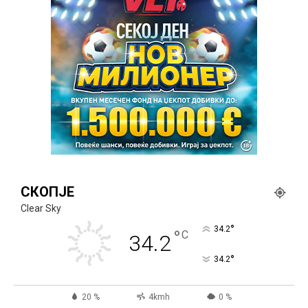
СКОПЈЕ
Clear Sky
°
34.2
°
C
34.2
°
34.2
20 %
4kmh
0 %