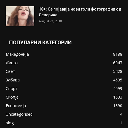
ПОПУЛАРНИ ОБЈАВИ
Претседателот на Мадагаскар: СЗО ни
Понуди 20 Милиони Долари Мито ако...
May 20, 2020
Снимена двојка во Скопје над банка во
експлицитно видео пред прозорец
April 24, 2019
18+: Се појавија нови голи фотографии од
Северина
August 21, 2018
ПОПУЛАРНИ КАТЕГОРИИ
Македонија
8188