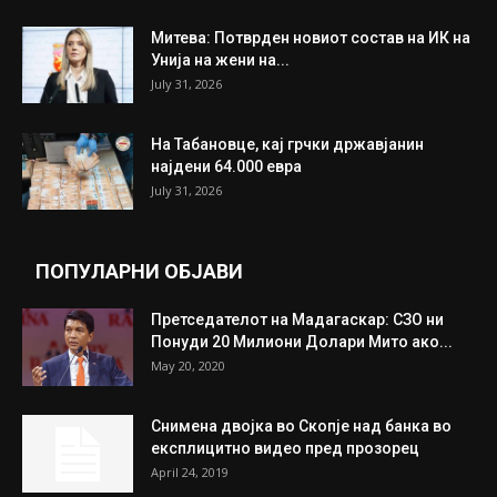
ИЗБОР НА УРЕДНИКОТ
Трамп: Постигнат е историски договор за
целосно разоружување на Хамас
July 31, 2026
Митева: Потврден новиот состав на ИК на
Унија на жени на...
July 31, 2026
На Табановце, кај грчки државјанин
најдени 64.000 евра
July 31, 2026