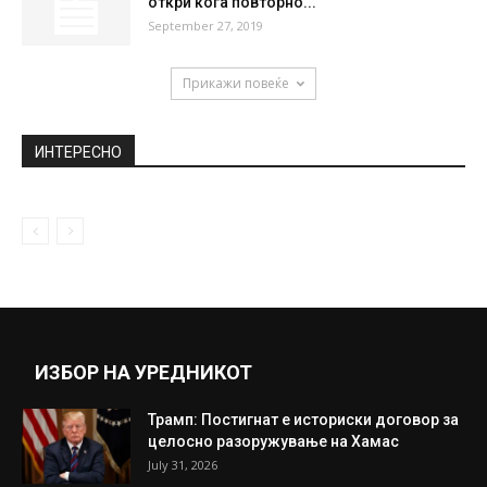
Клинички не се согласува со 5-те отсто на
Филипче
September 5, 2018
(ВИДЕО)“Уловени“ на хауба: Див секс на
автопат – Парот во занес,...
September 12, 2019
„Сакам да се заљубам во Србин“ – Цеца
откри кога повторно...
September 27, 2019
Прикажи повеќе
ИНТЕРЕСНО