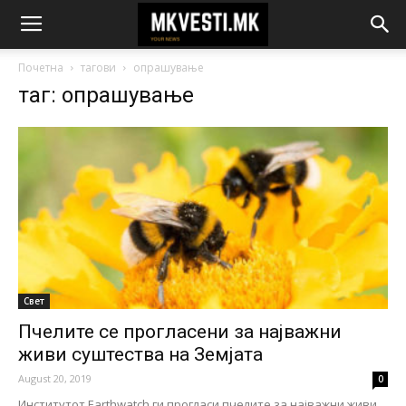
Почетна
тагови
опрашување
таг: опрашување
Свет
Пчелите се прогласени за најважни
живи суштества на Земјата
August 20, 2019
0
Институтот Earthwatch ги прогласи пчелите за најважни живи