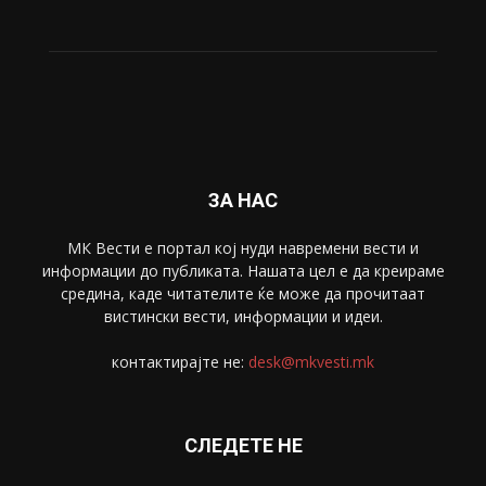
Живот
6047
Свет
5428
Забава
4695
Спорт
4099
Скопје
1633
Економија
1390
Uncategorised
4
blog
1
ЗА НАС