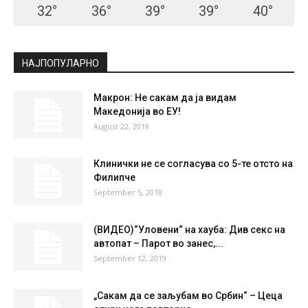
СКОПЈЕ
Broken Clouds
°
33
°
C
33
°
33
27 %
5.3kmh
59 %
FRI
SAT
SUN
MON
TUE
32
°
36
°
39
°
39
°
40
°
НАЈПОПУЛАРНО
Макрон: Не сакам да ја видам
Македонија во ЕУ!
August 22, 2018