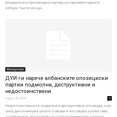
владејачката прозападна партија на парламентарните
избори. Таа почна да...
Македонија
ДУИ ги нарече албанските опозициски
партии подмолни, деструктивни и
недостоинствени
August 18, 2020
0
Недостоинствената, подмолна и деструктивна опозиција, која
секој ден ги менува своите ставови и поставува услови само
за Албанците, продолжува да стои на приемните шалтери...