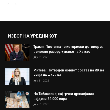
Големо славје во „Вароши“: „Комити“ не
ја напуштаат салата и диригираат,...
May 5, 2019
Прикажи повеќе
ИНТЕРЕСНО
ИЗБОР НА УРЕДНИКОТ
Трамп: Постигнат е историски договор за
целосно разоружување на Хамас