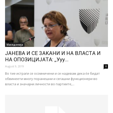
Македонија
ЈАНЕВА И СЕ 3AKAHИ И НА ВЛАСТА И
НА ОПОЗИЦИЈАТА: ,,Ууу...
August 9, 2019
0
Во тие истpaги се ocомничени и се надевам дека ќе бидат
обвинeeти многу поранешни и сегашни функционери во
власта и значајни личности во партиите,...