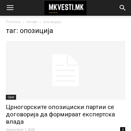
Почетна
тагови
опозиција
таг: опозиција
Свет
Црногорските опозициски партии се
договорија да формираат експертска
влада
September 1, 2020
0