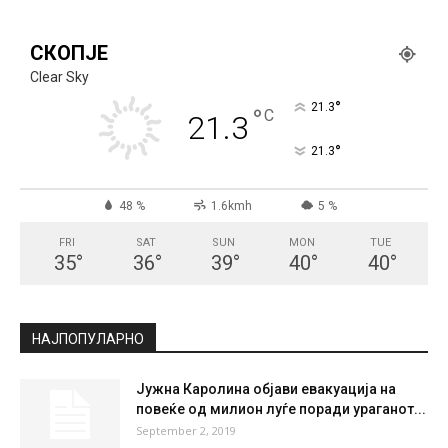
СКОПЈЕ
Clear Sky
°
21.3
°
C
21.3
°
21.3
48 %
1.6kmh
5 %