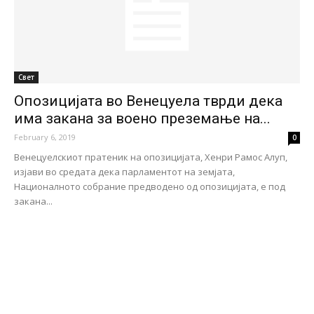
Свет
Опозицијата во Венецуела тврди дека
има закана за воено преземање на...
February 6, 2019
0
Венецуелскиот пратеник на опозицијата, Хенри Рамос Алуп,
изјави во средата дека парламентот на земјата,
Националното собрание предводено од опозицијата, е под
закана...