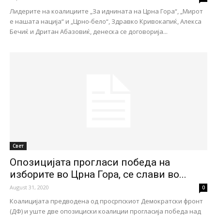
Лидерите на коалициите „За иднината на Црна Гора“, „Мирот
е нашата нација“ и „Црно-бело“, Здравко Кривокапиќ, Алекса
Бечиќ и Дритан Абазовиќ, денеска се договорија...
Свет
Oпозицијата прогласи победа на
изборите во Црна Гора, се слави во...
August 31, 2020
0
Коалицијата предводена од просрпскиот Демократски фронт
(ДФ) и уште две опозициски коалиции прогласија победа над