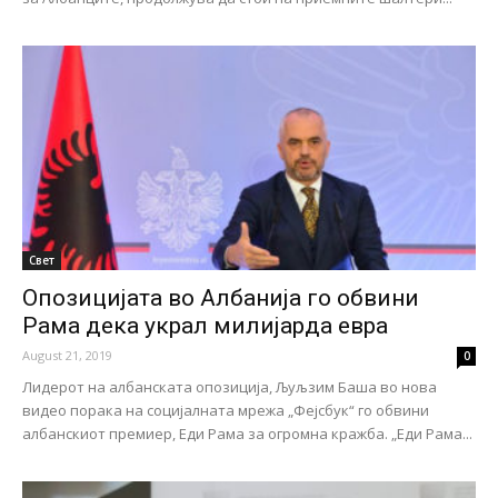
Свет
Опозицијата во Албанија го обвини
Рама дека украл милијарда евра
August 21, 2019
0
Лидерот на албанската опозиција, Љуљзим Баша во нова
видео порака на социјалната мрежа „Фејсбук“ го обвини
албанскиот премиер, Еди Рама за огромна кражба. „Еди Рама...