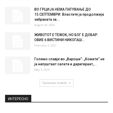
FRI
SAT
SUN
MON
TUE
35
°
36
°
39
°
40
°
40
°
НАЈПОПУЛАРНО
Јужна Каролина објави евакуација на
повеќе од милион луѓе поради ураганот...
September 2, 2019
ВО ГРЦИЈА НЕМА ПАТУВАЊЕ ДО
15.СЕПТЕМВРИ: Властите ја продолжија
забраната за...
August 29, 2020
ЖИВОТОТ Е ТЕЖОК, НО БОГ Е ДОБАР:
ОВИЕ 6 ВИСТИНИ НИКОГАШ...
February 3, 2021