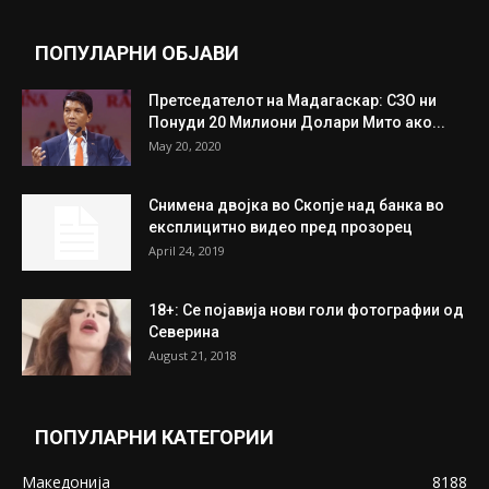
July 31, 2026
Митева: Потврден новиот состав на ИК на
Унија на жени на...
July 31, 2026
На Табановце, кај грчки државјанин
најдени 64.000 евра
July 31, 2026
ПОПУЛАРНИ ОБЈАВИ
Претседателот на Мадагаскар: СЗО ни
Понуди 20 Милиони Долари Мито ако...
May 20, 2020
Снимена двојка во Скопје над банка во
експлицитно видео пред прозорец