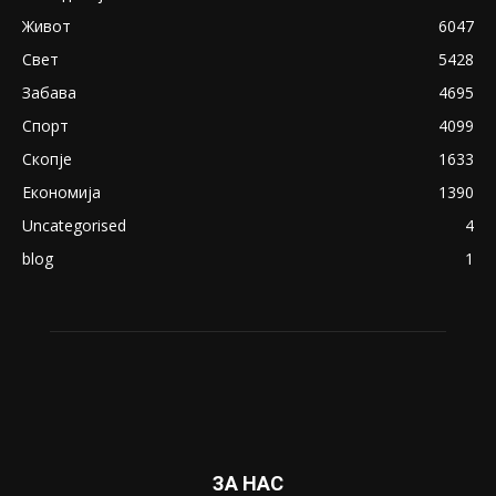
April 24, 2019
18+: Се појавија нови голи фотографии од
Северина
August 21, 2018
ПОПУЛАРНИ КАТЕГОРИИ
Македонија
8188
Живот
6047
Свет
5428
Забава
4695
Спорт
4099
Скопје
1633
Економија
1390
Uncategorised
4