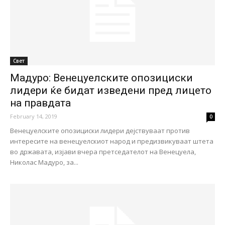
Свет
Мадуро: Венецуелските опозициски
лидери ќе бидат изведени пред лицето
на правдата
February 14, 2019
0
Венецуелските опозициски лидери дејствуваат против
интересите на венецуелскиот народ и предизвикуваат штета
во државата, изјави вчера претседателот на Венецуела,
Николас Мадуро, за...