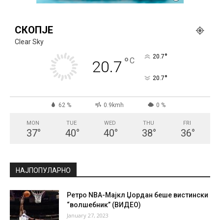
СКОПЈЕ
Clear Sky
°
20.7
°
C
20.7
°
20.7
62 %
0.9kmh
0 %
MON
TUE
WED
THU
FRI
37
°
40
°
40
°
38
°
36
°
НАЈПОПУЛАРНО
Ретро NBA-Мајкл Џордан беше вистински
“волшебник” (ВИДЕО)
January 27, 2023