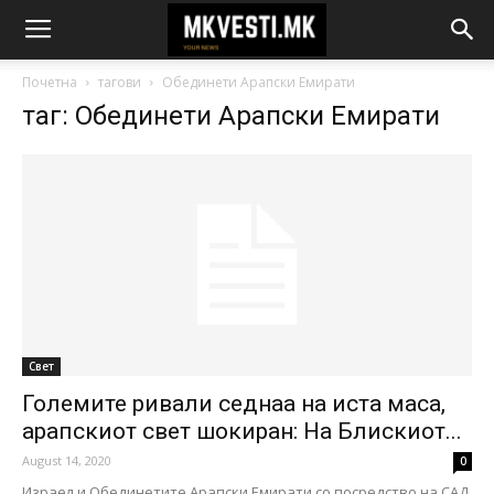
Почетна
тагови
Обединети Арапски Емирати
таг: Обединети Арапски Емирати
Свет
Големите ривали седнаа на иста маса,
арапскиот свет шокиран: На Блискиот...
August 14, 2020
0
Израел и Обединетите Арапски Емирати со посредство на САД