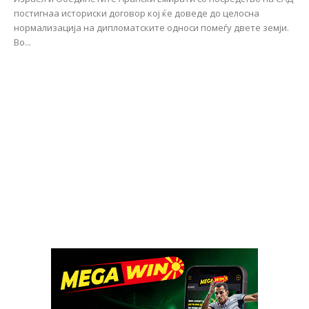
постигнаа историски договор кој ќе доведе до целосна
нормализација на дипломатските односи помеѓу двете земји.
Во...