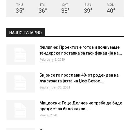
СКОПЈЕ
Clear Sky
°
34.1
°
C
34.1
°
34.1
22 %
3kmh
7 %
THU
FRI
SAT
SUN
MON
35
°
36
°
38
°
39
°
40
°
НАЈПОПУЛАРНО
Филипче: Проектот е готов и почнуваме
тендерска постапка за гасификација на...
February 5, 2019