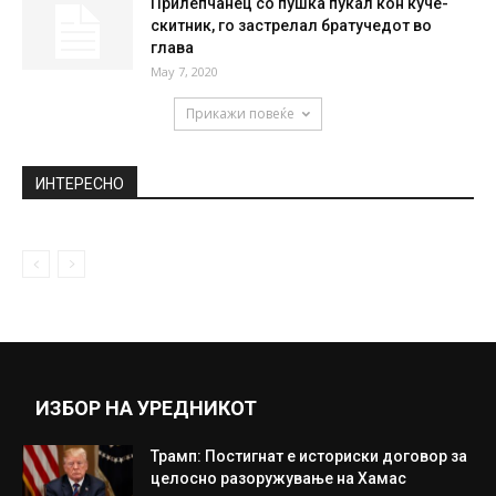
Бијонсе го прослави 40-от роденден на
луксузната јахта на Џеф Безос...
September 30, 2021
Мицкоски: Гоце Делчев не треба да биде
предмет за било какви...
May 4, 2020
Прилепчанец со пушка пукал кон куче-
скитник, го застрелал братучедот во
глава
May 7, 2020
Прикажи повеќе
ИНТЕРЕСНО