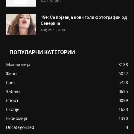
ПОПУЛАРНИ ОБЈАВИ
Претседателот на Мадагаскар: СЗО ни
Понуди 20 Милиони Долари Мито ако...
May 20, 2020
Снимена двојка во Скопје над банка во
експлицитно видео пред прозорец
April 24, 2019
18+: Се појавија нови голи фотографии од
Северина
August 21, 2018
ПОПУЛАРНИ КАТЕГОРИИ