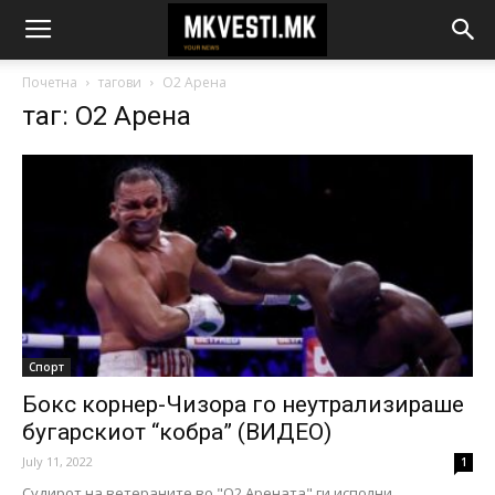
Почетна
тагови
О2 Арена
таг: О2 Арена
Спорт
Бокс корнер-Чизора го неутрализираше
бугарскиот “кобра” (ВИДЕО)
July 11, 2022
1
Судирот на ветераните во "О2 Арената" ги исполни