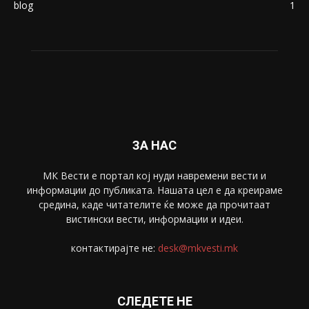
Македонија
8188
Живот
6047
Свет
5428
Забава
4695
Спорт
4099
Скопје
1633
Економија
1390
Uncategorised
4
blog
1
ЗА НАС