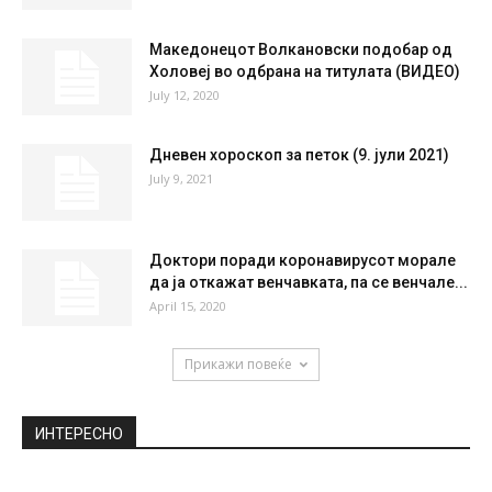
Македонецот Волкановски подобар од
Холовеј во одбрана на титулата (ВИДЕО)
July 12, 2020
Дневен хороскоп за петок (9. јули 2021)
July 9, 2021
Доктори поради коронавирусот морале
да ја откажат венчавката, па се венчале...
April 15, 2020
Прикажи повеќе
ИНТЕРЕСНО