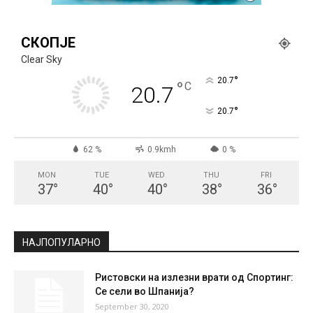
СКОПЈЕ
Clear Sky
°
20.7
°
C
20.7
°
20.7
62 %
0.9kmh
0 %
MON
TUE
WED
THU
FRI
37
°
40
°
40
°
38
°
36
°
НАЈПОПУЛАРНО
Ристовски на излезни врати од Спортинг:
Се сели во Шпанија?
September 30, 2020