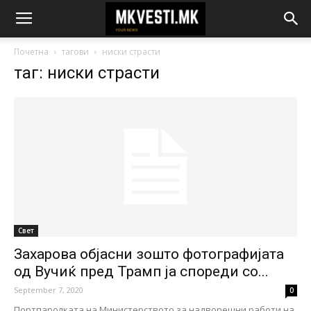
Почетна
тагови
ниски страсти
таг: ниски страсти
Свет
Захарова објасни зошто фотографијата
од Вучиќ пред Трамп ја спореди со...
September 7, 2020
0
Портпаролката на Министерството за надворешни работи на