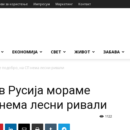
ови за користење
Импресум
Маркетинг
Контакт
ЕКОНОМИЈА
СВЕТ
ЖИВОТ
ЗАБАВА
е подобро, на СП нема лесни ривали
в Русија мораме
 нема лесни ривали
1122