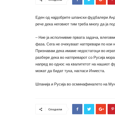
Еден од најдобрите шпански фудбалери Андр
рече дека неговиот тим треба многу да ја п
– Ние ја исполнивме првата задача, влеговм
фаза. Сега не очекуваат натпревари по кои 
Признавам дека имаме недостатоци во играта
разбере дека во натпреварот со Русија мор
напред во однос на квалитетот на нашиот ф
можат да бидат тука, нагласи Иниеста.
Шпанија и Русија во осминафиналето на Мунд
Сподели