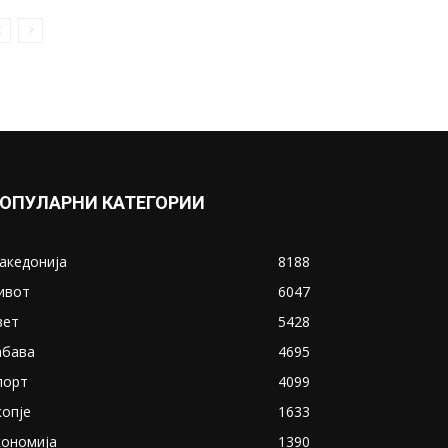
ОПУЛАРНИ КАТЕГОРИИ
акедонија
8188
ивот
6047
вет
5428
абава
4695
порт
4099
копје
1633
кономија
1390