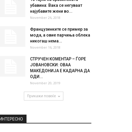
убавина: Вака се негуваат
најубавите жени во...
November 26, 2018
Французинките се пример за
мода, а овие парчиња облека
никогаш нема...
November 16, 2018
СТРУЧЕН КОМЕНТАР – ЃОРЕ
ЈОВАНОВСКИ: ОВАА
МАКЕДОНИЈА Е КАДАРНА ДА
ОДИ...
November 20, 2019
Прикажи повеќе
ИНТЕРЕСНО