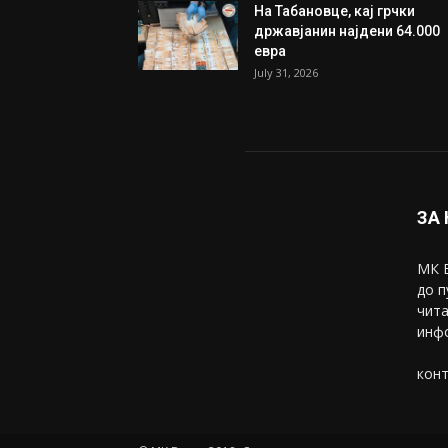
На Табановце, кај грчки
државјанин најдени 64.000
евра
July 31, 2026
ЗА
МК В
до п
чита
инфо
конт