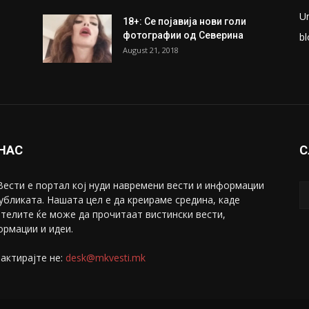
U
18+: Се појавија нови голи
фотографии од Северина
bl
August 21, 2018
 НАС
С
ести е портал коj нуди навремени вести и информации
убликата. Нашата цел е да креираме средина, каде
телите ќе може да прочитаат вистински вести,
рмации и идеи.
актирајте не:
desk@mkvesti.mk