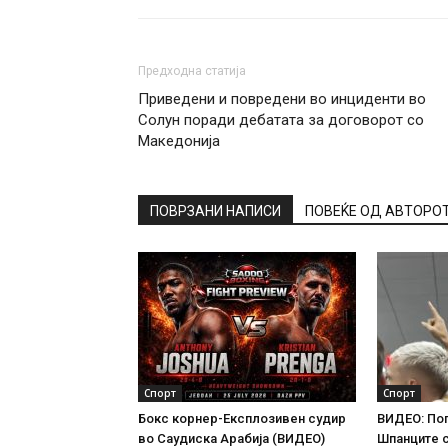
Предходна статија
Приведени и повредени во инциденти во
Солун поради дебатата за договорот со
Македонија
ПОВРЗАНИ НАПИСИ
ПОВЕЌЕ ОД АВТОРО
Спорт
Спорт
Бокс корнер-Експлозивен судир
ВИДЕО: По
во Саудиска Арабија (ВИДЕО)
Шпанците 