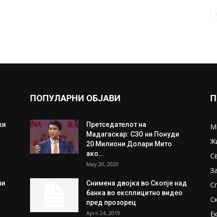
ПОПУЛАРНИ ОБЈАВИ
П
ки
Претседателот на
М
Мадагаскар: СЗО ни Понуди
Ж
20 Милиони Долари Мито
ако...
С
May 20, 2020
З
ни
Снимена двојка во Скопје над
С
банка во експлицитно видео
С
пред прозорец
April 24, 2019
Е