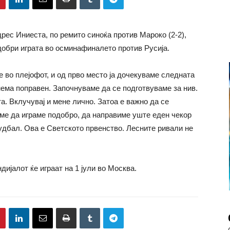
ес Иниеста, по ремито синоќа против Мароко (2-2),
одобри играта во осминафиналето против Русија.
е во плејофот, и од прво место ја дочекуваме следната
нема поправен. Започнуваме да се подготвуваме за нив.
. Вклучувај и мене лично. Затоа е важно да се
аме да играме подобро, да направиме уште еден чекор
удбал. Ова е Светското првенство. Лесните ривали не
ијалот ќе играат на 1 јули во Москва.