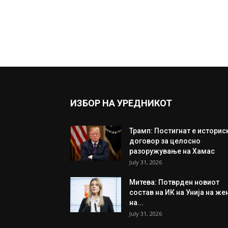
ИЗБОР НА УРЕДНИКОТ
Трамп: Постигнат е историс
договор за целосно
разоружување на Хамас
July 31, 2026
Митева: Потврден новиот
состав на ИК на Унија на же
на...
July 31, 2026