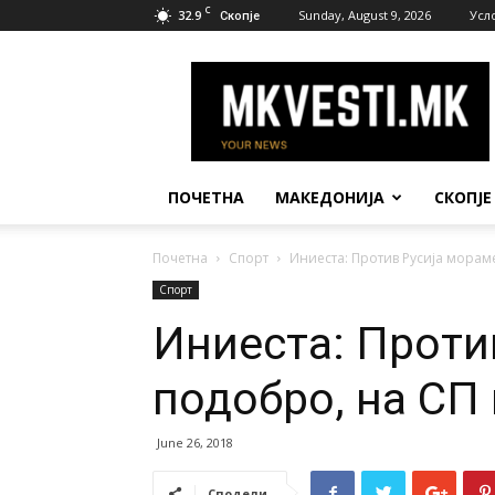
C
32.9
Sunday, August 9, 2026
Усл
Скопје
МК
Вести
ПОЧЕТНА
МАКЕДОНИЈА
СКОПЈЕ
Почетна
Спорт
Иниеста: Против Русија морам
Спорт
Иниеста: Проти
подобро, на СП
June 26, 2018
Сподели