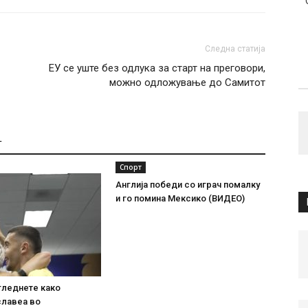
Следна статија
ЕУ се уште без одлука за старт на преговори,
можно одложување до Самитот
Т
Спорт
Англија победи со играч помалку
и го помина Мексико (ВИДЕО)
гледнете како
славеа во