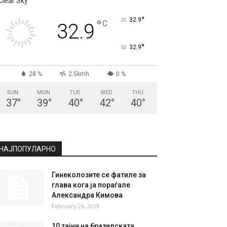
Clear Sky
°
32.9
°
C
32.9
°
32.9
28 %
2.5kmh
0 %
SUN
MON
TUE
WED
THU
37
°
39
°
40
°
42
°
40
°
НАЈПОПУЛАРНО
Гинеколозите се фатиле за
глава кога ја пораѓале
Александра Кимова
February 26, 2019
10 тајни на бразилската