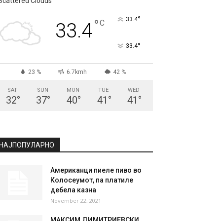
Scattered Clouds
°
33.4
°
C
33.4
°
33.4
23 %
6.7kmh
42 %
SAT
SUN
MON
TUE
WED
32
°
37
°
40
°
41
°
41
°
НАЈПОПУЛАРНО
Американци пиеле пиво во
Колосеумот, па платиле
дебела казна
November 22, 2021
МАКСИМ ДИМИТРИЕВСКИ