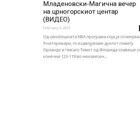
Младеновски-Магична вечер
на црногорскиот центар
(ВИДЕО)
February 6, 2021
Од синоќешната NBA програма која ја сочинува
9 натпревари, го издвојуваме дуелот помеѓу
Орландо и Чикаго.Тимот од Флорида славеше с
конечни 123-119 во неизвесен...