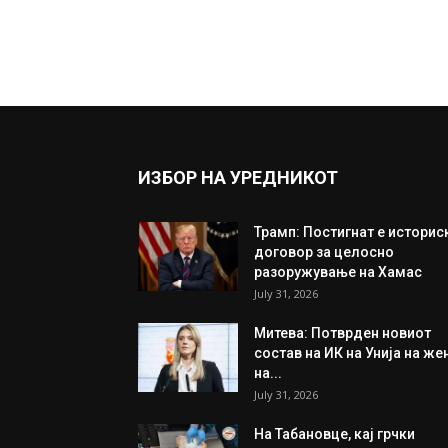
ИЗБОР НА УРЕДНИКОТ
Трамп: Постигнат е историс
договор за целосно
разоружување на Хамас
July 31, 2026
Митева: Потврден новиот
состав на ИК на Унија на же
на...
July 31, 2026
На Табановце, кај грчки