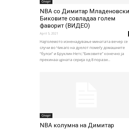
Спорт
NBA со Димитар Младеновски
Биковите совладаа голем
фаворит (ВИДЕО)
April 5, 2021
Најголемото изненадување минатата вечер се
случи во Чикаго на дуелот помеѓу домашните
“булси” и Бруклин Нетс.“Биковите” конечно ја
прекинаа црната серија од 8 порази...
Спорт
NBA колумна на Димитар