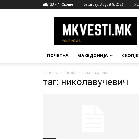
C
33.4
Saturday, August 8, 2026
Ус
Скопје
МК
Вести
ПОЧЕТНА
МАКЕДОНИЈА
СКОПЈЕ
Почетна
тагови
николавучевич
таг: николавучевич