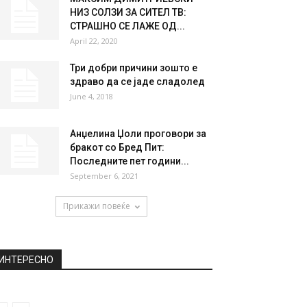
НИЗ СОЛЗИ ЗА СИТЕЛ ТВ:
СТРАШНО СЕ ЛАЖЕ ОД...
April 22, 2020
Три добри причини зошто е
здраво да се јаде сладолед
June 4, 2018
Анџелина Џоли проговори за
бракот со Бред Пит:
Последните пет години...
September 6, 2021
Прикажи повеќе
ИНТЕРЕСНО