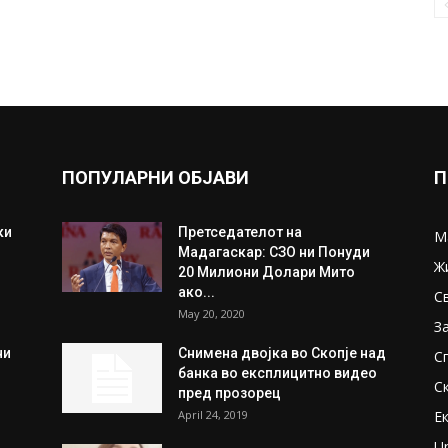
ПОПУЛАРНИ ОБЈАВИ
П
ки
Претседателот на
М
Мадагаскар: СЗО ни Понуди
Ж
20 Милиони Долари Мито
ако...
С
May 20, 2020
З
ни
Снимена двојка во Скопје над
С
банка во експлицитно видео
С
пред прозорец
April 24, 2019
Е
U