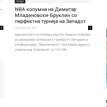
Спорт
-
NBA колумна на Димитар
Младеновски-Бруклин со
перфектна турнеја на Западот
February 22, 2021
0
0
Бруклин Нетс со победа над Лос Анџелес Клиперс
ја заокружија успешната турнеја по Западната
конференција. "Мрежичките", без Кевин Дурент,
славеа над "Клиперси" со 112:108....