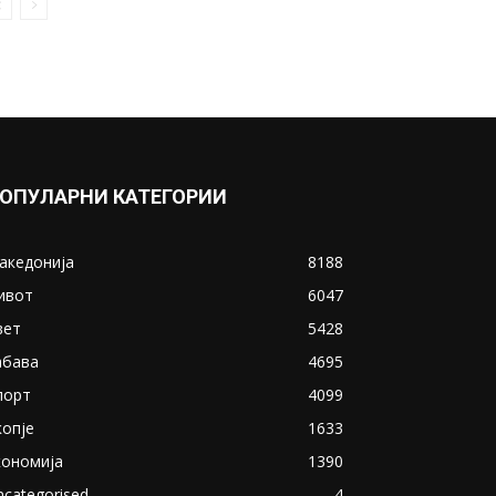
ОПУЛАРНИ КАТЕГОРИИ
акедонија
8188
ивот
6047
вет
5428
абава
4695
порт
4099
копје
1633
кономија
1390
ncategorised
4