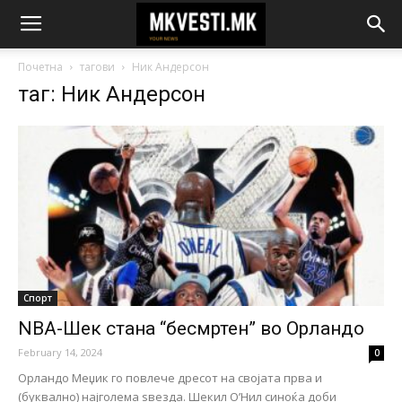
Почетна
тагови
Ник Андерсон
таг: Ник Андерсон
Спорт
NBA-Шек стана “бесмртен” во Орландо
February 14, 2024
0
Орландо Меџик го повлече дресот на својата прва и
(буквално) најголема ѕвезда. Шекил O’Нил синоќа доби