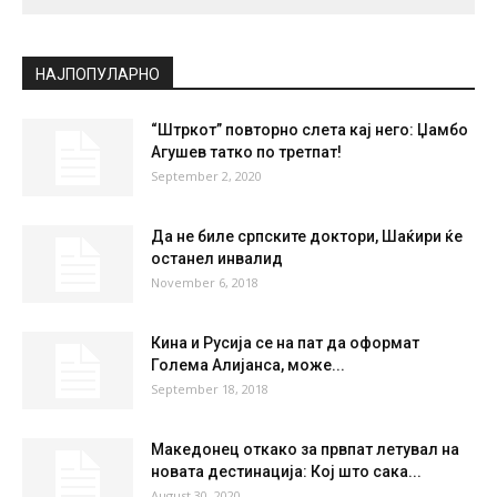
НАЈПОПУЛАРНО
“Штркот” повторно слета кај него: Џамбо
Агушев татко по третпат!
September 2, 2020
Да не биле српските доктори, Шаќири ќе
останел инвалид
November 6, 2018
Кина и Русија се на пат да оформат
Голема Алијанса, може...
September 18, 2018
Македонец откако за првпат летувал на
новата дестинација: Кој што сака...
August 30, 2020