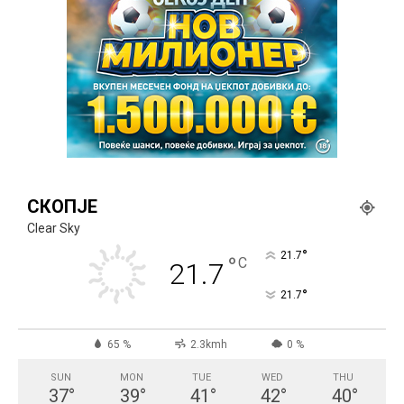
СКОПЈЕ
Clear Sky
°
21.7
°
C
21.7
°
21.7
65 %
2.3kmh
0 %
SUN
MON
TUE
WED
THU
37
°
39
°
41
°
42
°
40
°