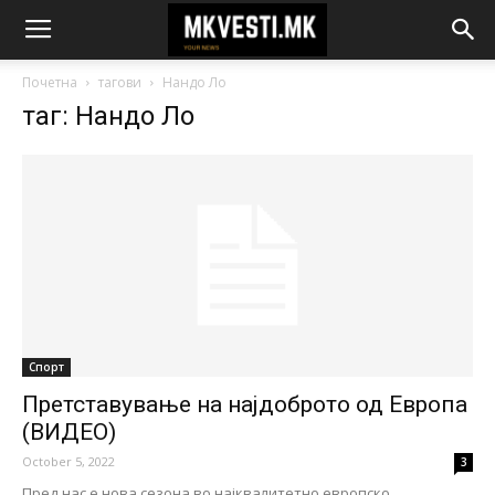
Почетна
тагови
Нандо Ло
таг: Нандо Ло
Спорт
Претставување на најдоброто од Европа
(ВИДЕО)
October 5, 2022
3
Пред нас е нова сезона во најквалитетно европско