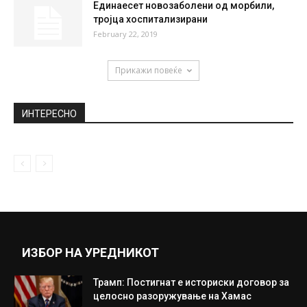
December 21, 2020
Пандев: Словенија и Полска ќе бидат
клучни за нашиот пат кон...
September 10, 2019
Ризница на здравје: Намирница која го
јакне имунитетот, го штити срцето...
June 12, 2018
Единаесет новозаболени од морбили,
тројца хоспитализирани
February 22, 2019
Прикажи повеќе
ИНТЕРЕСНО