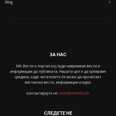
Македонија
8188
Живот
6047
Свет
5428
Забава
4695
Спорт
4099
Скопје
1633
Економија
1390
Uncategorised
4
blog
1
ЗА НАС