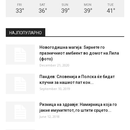
СКОПЈЕ
Clear Sky
°
34.2
°
C
34.2
°
34.2
20 %
4kmh
0 %
FRI
SAT
SUN
MON
TUE
33
°
36
°
39
°
39
°
41
°
НАЈПОПУЛАРНО
Новогодишна магија: Ѕирнете го
празничниот амбиент во домот на Лила
(фото)