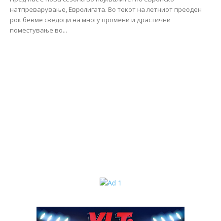
натпреварување, Евролигата. Во текот на летниот преоден
рок бевме сведоци на многу промени и драстични
поместување во...