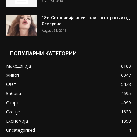
ПОПУЛАРНИ ОБЈАВИ
Претседателот на Мадагаскар: СЗО ни
Понуди 20 Милиони Долари Мито ако...
May 20, 2020
Снимена двојка во Скопје над банка во
експлицитно видео пред прозорец
April 24, 2019
18+: Се појавија нови голи фотографии од
Северина
August 21, 2018
ПОПУЛАРНИ КАТЕГОРИИ