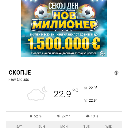
СКОПЈЕ
Few Clouds
°
22.9
°
C
22.9
°
22.9
52 %
2kmh
13 %
SAT
SUN
MON
TUE
WED