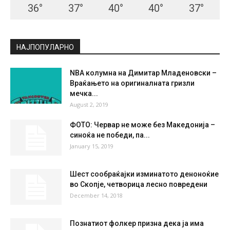
36
°
37
°
40
°
40
°
37
°
НАЈПОПУЛАРНО
NBA колумна на Димитар Младеновски –
Враќањето на оригиналната гризли
мечка...
August 2, 2019
ФОТО: Червар не може без Македонија –
синоќа не победи, па...
January 15, 2019
Шест сообраќајки изминатото деноноќие
во Скопје, четворица лесно повредени
December 14, 2018
Познатиот фолкер призна дека ја има