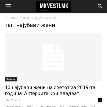
Почетна
тагови
најубави жени
таг: најубави жени
Забава
10 најубави жени на светот за 2019-та
година: Актерките кои владеат...
July 19, 2019
0
Оваа листа за убавина е само една од потенцијалните. За