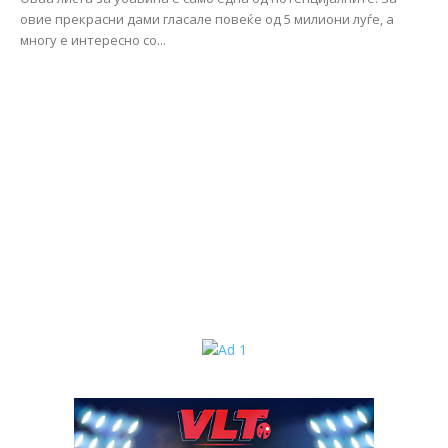
овие прекрасни дами гласале повеќе од 5 милиони луѓе, а
многу е интересно со...