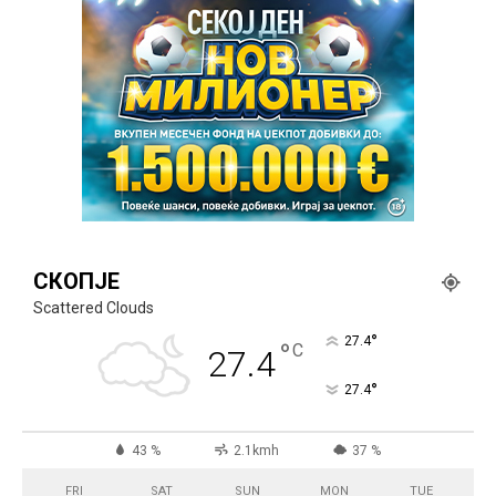
СКОПЈЕ
Scattered Clouds
°
27.4
°
C
27.4
°
27.4
43 %
2.1kmh
37 %
FRI
SAT
SUN
MON
TUE