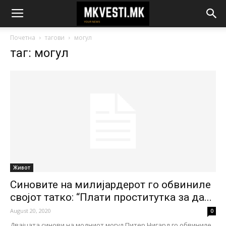
Почетна
тагови
могул
таг: могул
Живот
Синовите на милијардерот го обвиниле
својот татко: “Плати проститутка за да...
August 20, 2020
0
Двајцата синови на модниот могул Питер Нигард го обвиниле