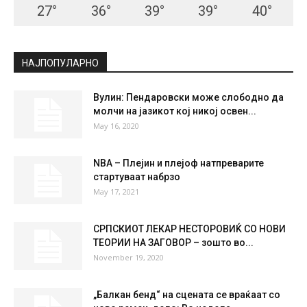
27
°
36
°
39
°
39
°
40
°
НАЈПОПУЛАРНО
Вулин: Пендаровски може слободно да
молчи на јазикот кој никој освен...
May 16, 2020
NBA – Плејин и плејоф натпреварите
стартуваат набрзо
May 17, 2021
СРПСКИОТ ЛЕКАР НЕСТОРОВИЌ СО НОВИ
ТЕОРИИ НА ЗАГОВОР – зошто во...
November 19, 2020
„Балкан бенд“ на сцената се враќаат со