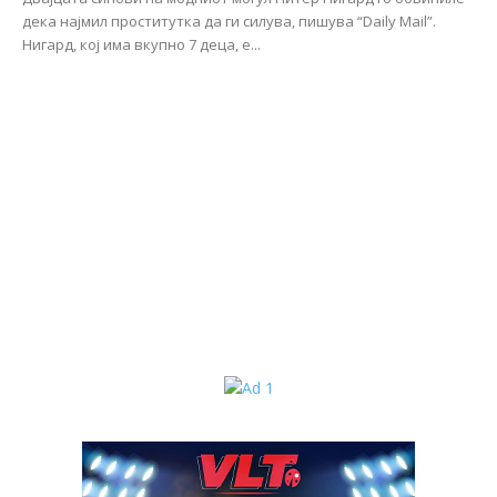
дека најмил проститутка да ги силува, пишува “Daily Mail”.
Нигард, кој има вкупно 7 деца, е...