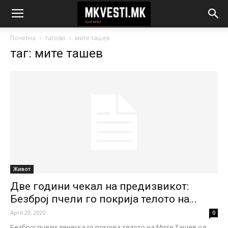
Почетна
тагови
мите ташев
таг: мите ташев
Живот
Две години чекал на предизвикот:
Безброј пчели го покрија телото на...
April 29, 2020
0
Безброј пчели денеска го покрија телото на Мите Ташев од