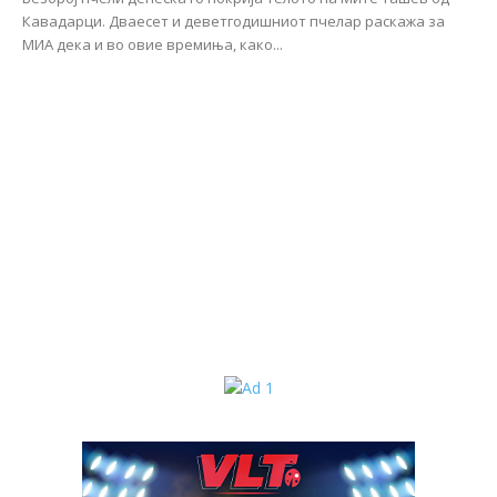
Кавадарци. Дваесет и деветгодишниот пчелар раскажа за
МИА дека и во овие времиња, како...