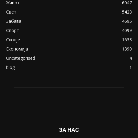
April 24, 2019
18+: Се појавија нови голи фотографии од
Северина
August 21, 2018
ПОПУЛАРНИ КАТЕГОРИИ
Македонија
8188
Живот
6047
Свет
5428
Забава
4695
Спорт
4099
Скопје
1633
Економија
1390
Uncategorised
4