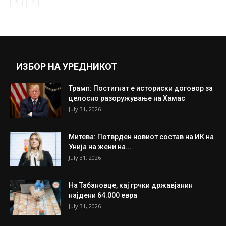
Ќе имаме подолг ден – за некои земји ова
ќе биде...
March 20, 2021
Прикажи повеќе
ИНТЕРЕСНО
ИЗБОР НА УРЕДНИКОТ
Трамп: Постигнат е историски договор за
целосно разоружување на Хамас