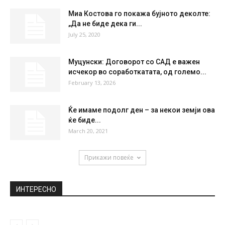
FRI
SAT
SUN
MON
TUE
32
°
36
°
39
°
39
°
40
°
НАЈПОПУЛАРНО
Според шефот на Мајкрософт, ова се
трите највредни особини на вистинските...
November 19, 2018
Миа Костова го покажа бујното деколте:
„Да не биде дека ги...
July 25, 2020
Муцунски: Договорот со САД е важен
исчекор во соработкатата, од големо...
February 13, 2026