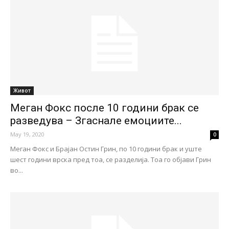
Живот
Меган Фокс после 10 години брак се
разведува – Згаснале емоциите...
May 19, 2020
0
Меган Фокс и Брајан Остин Грин, по 10 години брак и уште
шест години врска пред тоа, се разделија. Тоа го објави Грин
во...