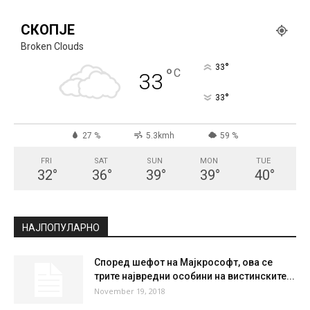
СКОПЈЕ
Broken Clouds
°
33
°
C
33
°
33
27 %
5.3kmh
59 %