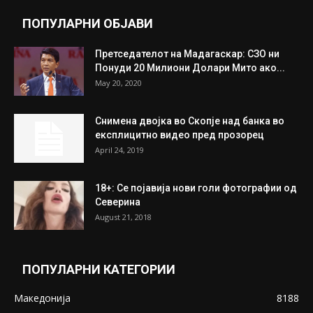
July 31, 2026
Митева: Потврден новиот состав на ИК на
Унија на жени на...
July 31, 2026
На Табановце, кај грчки државјанин
најдени 64.000 евра
July 31, 2026
ПОПУЛАРНИ ОБЈАВИ
Претседателот на Мадагаскар: СЗО ни
Понуди 20 Милиони Долари Мито ако...
May 20, 2020
Снимена двојка во Скопје над банка во
експлицитно видео пред прозорец