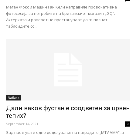
Меган Фокс и Машин Ган Кели направиле провокативна
фотосесија за потребите на британскиот магазин „GQ“.
Актерката и раперот не престануваат да ги полнат
таблоидите со...
Забава
Дали ваков фустан е соодветен за црвен
тепих?
September 14, 2021
0
Зад нас е уште едно доделување на наградите „MTV VMA“, а