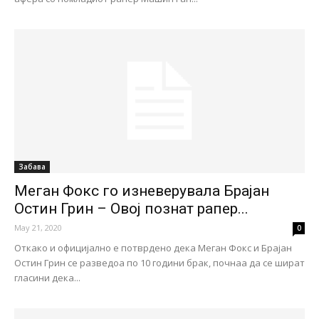
Забава
Меган Фокс го изневерувала Брајан
Остин Грин – Овој познат рапер...
May 21, 2020
0
Откако и официјално е потврдено дека Меган Фокс и Брајан
Остин Грин се разведоа по 10 години брак, почнаа да се шират
гласини дека...