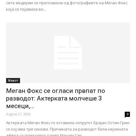
сите медиуми се преплавени од фотографиите на Меган Фокс
која се појавила во...
Живот
Меган Фокс се огласи првпат по
разводот: Актерката молчеше 3
месеци,...
August 27, 2020
0
Актерката Меган Фокс го оставила сопругот Брајан Остин Грин
со кој има три синови. Причината за разводот била нејзината
афера со помладиот рапер Машин Ган...