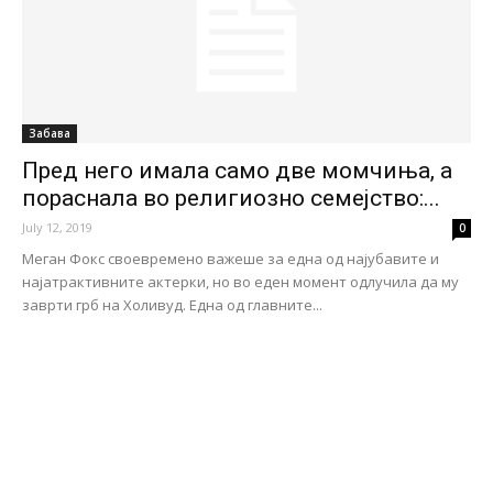
Забава
Пред него имала само две момчиња, а
пораснала во религиозно семејство:...
July 12, 2019
0
Меган Фокс своевремено важеше за една од најубавите и
најатрактивните актерки, но во еден момент одлучила да му
заврти грб на Холивуд. Една од главните...