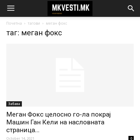
Почетна
тагови
меган фокс
таг: меган фокс
Забава
Меган Фокс целосно го-ла покрај
Машин Ган Кели на насловната
страница...
October 14, 2021
0