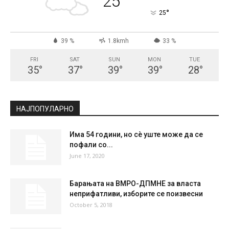
25
°
25
39 %
1.8kmh
33 %
FRI
SAT
SUN
MON
TUE
35
°
37
°
39
°
39
°
28
°
НАЈПОПУЛАРНО
Има 54 години, но сè уште може да се
пофали со...
June 17, 2020
Барањата на ВМРО-ДПМНЕ за власта
неприфатливи, изборите се поизвесни
October 5, 2018