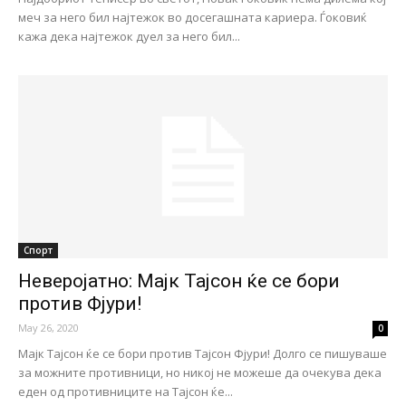
меч за него бил најтежок во досегашната кариера. Ѓоковиќ
кажа дека најтежок дуел за него бил...
Спорт
Неверојатно: Мајк Тајсон ќе се бори
против Фјури!
May 26, 2020
0
Majк Тајсон ќе се бори против Тајсон Фјури! Долго се пишуваше
за можните противници, но никој не можеше да очекува дека
еден од противниците на Тајсон ќе...