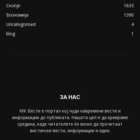
Скопје
1633
Економија
1390
Uncategorised
4
blog
1
ЗА НАС
МК Вести е портал коj нуди навремени вести и
информации до публиката. Нашата цел е да креираме
средина, каде читателите ќе може да прочитаат
вистински вести, информации и идеи.