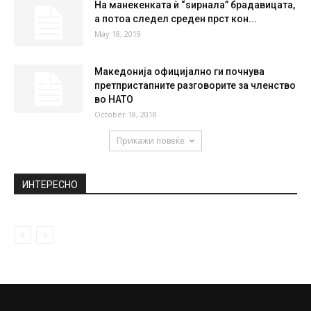
На манекенката ѝ “ѕирнала” брадавицата,
а потоа следел среден прст кон...
May 18, 2019
Македонија официјално ги почнува
претпристапните разговорите за членство
во НАТО
October 18, 2018
Прикажи повеќе
ИНТЕРЕСНО