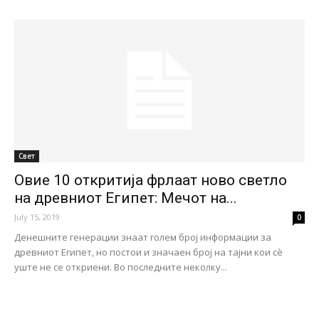
Свет
Овие 10 откритија фрлаат ново светло
на древниот Египет: Мечот на...
July 15, 2019
0
Денешните генерации знаат голем број информации за
древниот Египет, но постои и значаен број на тајни кои сè
уште не се откриени. Во последните неколку...