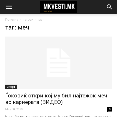
Почетна
тагови
меч
таг: меч
Спорт
Ѓоковиќ откри кој му бил најтежок меч
во кариерата (ВИДЕО)
May 30, 2020
0
Најдобриот тенисер во светот, Новак Ѓоковиќ нема дилема кој