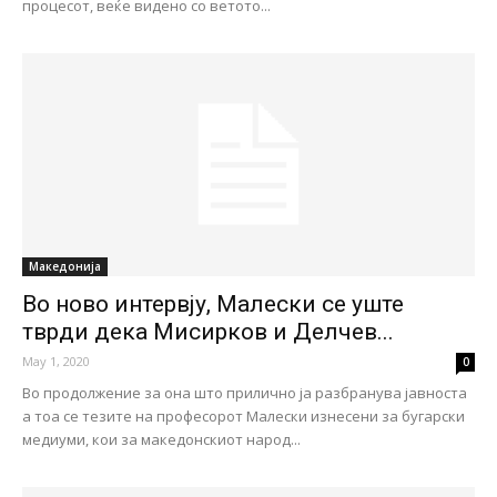
процесот, веќе видено со ветото...
Македонија
Во ново интервју, Малески се уште
тврди дека Мисирков и Делчев...
May 1, 2020
0
Во продолжение за она што прилично ја разбранува јавноста
а тоа се тезите на професорот Малески изнесени за бугарски
медиуми, кои за македонскиот народ...