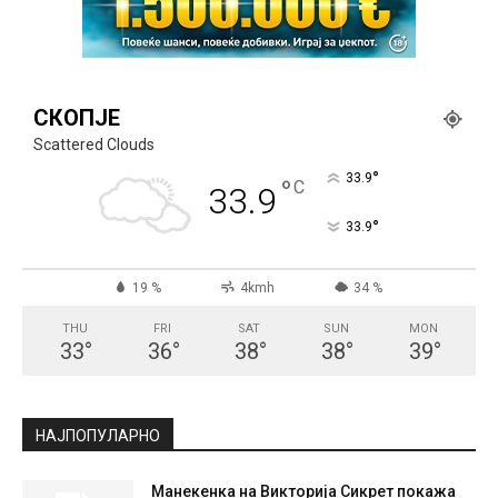
СКОПЈЕ
Scattered Clouds
°
33.9
°
C
33.9
°
33.9