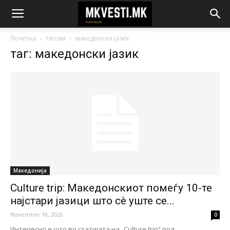
Почетна
тагови
македонски јазик
таг: македонски јазик
Македонија
Culture trip: Македонскиот помеѓу 10-те
најстари јазици што сè уште се...
November 18, 2020
0
Интересно е што во статијата на „Culture trip“ под