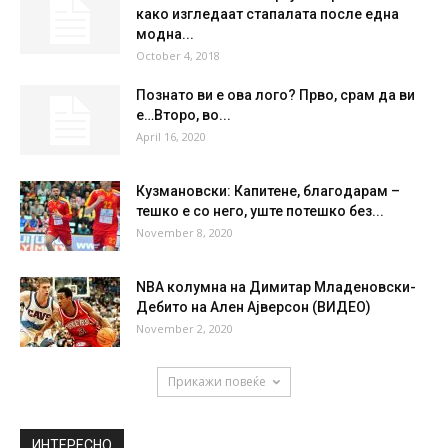
19 %
4kmh
34 %
THU
FRI
SAT
SUN
MON
33
°
36
°
38
°
38
°
39
°
НАЈПОПУЛАРНО
Манекенка на Викторија Сикрет покажа
како изгледаат стапалата после една
модна...
October 4, 2018
Познато ви е ова лого? Прво, срам да ви
е…Второ, во...
April 16, 2020
Кузмановски: Капитене, благодарам –
тешко е со него, уште потешко без...