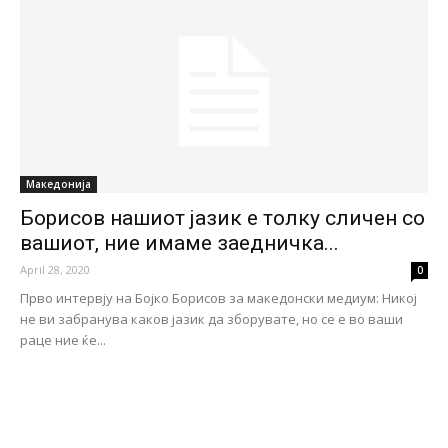
Македонија
Борисов нашиот јазик е толку сличен со
вашиот, ние имаме заедничка...
April 28, 2020
0
Прво интервју на Бојко Борисов за македонски медиум: Никој
не ви забранува каков јазик да зборувате, но се е во ваши
раце ние ќе...