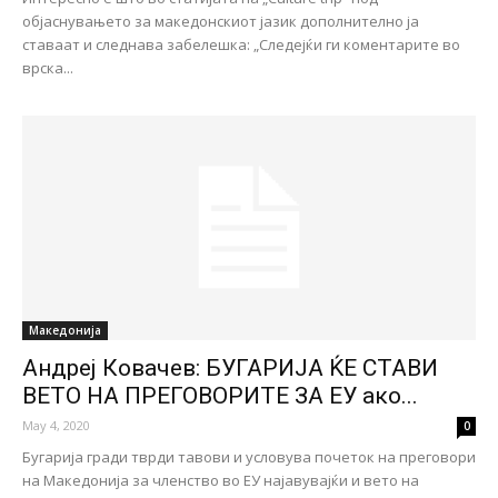
објаснувањето за македонскиот јазик дополнително ја
ставаат и следнава забелешка: „Следејќи ги коментарите во
врска...
Македонија
Андреј Ковачев: БУГАРИЈА ЌЕ СТАВИ
ВЕТО НА ПРЕГОВОРИТЕ ЗА ЕУ ако...
May 4, 2020
0
Бугарија гради тврди тавови и условува почеток на преговори
на Македонија за членство во ЕУ најавувајќи и вето на