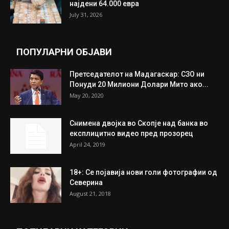
Трамп: Постигнат е историски договор за
целосно разоружување на Хамас
July 31, 2026
Митева: Потврден новиот состав на ИК на
Унија на жени на...
July 31, 2026
На Табановце, кај грчки државјанин
најдени 64.000 евра
July 31, 2026
ПОПУЛАРНИ ОБЈАВИ
Претседателот на Мадагаскар: СЗО ни
Понуди 20 Милиони Долари Мито ако...
May 20, 2020