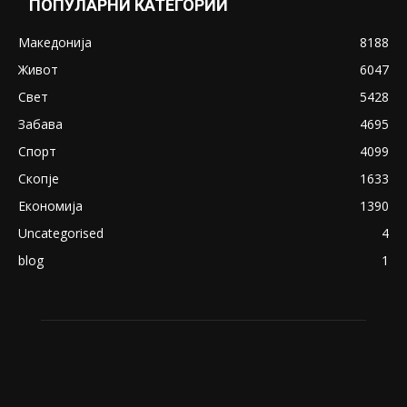
Снимена двојка во Скопје над банка во
експлицитно видео пред прозорец
April 24, 2019
18+: Се појавија нови голи фотографии од
Северина
August 21, 2018
ПОПУЛАРНИ КАТЕГОРИИ
Македонија
8188
Живот
6047
Свет
5428
Забава
4695
Спорт
4099
Скопје
1633