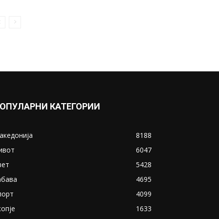
ОПУЛАРНИ КАТЕГОРИИ
акедонија
8188
ивот
6047
вет
5428
абава
4695
порт
4099
копје
1633