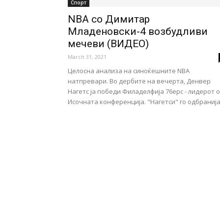
Спорт
NBA со Димитар
Младеновски-4 возбудливи
мечеви (ВИДЕО)
March 31, 2021
Целосна анализа на синоќешните NBA
натпревари. Во дербите на вечерта, Денвер
Нагетс ја победи Филаделфија 76ерс - лидерот 
Исочната конференција. "Нагетси" го одбранија.