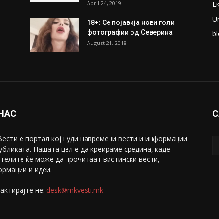
April 24, 2019
Е
U
18+: Се појавија нови голи
фотографии од Северина
bl
August 21, 2018
 НАС
С
ести е портал коj нуди навремени вести и информации
убликата. Нашата цел е да креираме средина, каде
телите ќе може да прочитаат вистински вести,
рмации и идеи.
актирајте не:
desk@mkvesti.mk