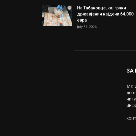
На Табановце, кај грчки
државјанин најдени 64.000
евра
July 31, 2026
ЗА
МК В
до п
чита
инфо
конт