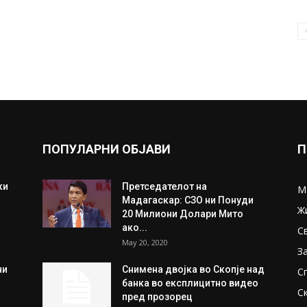
ПОПУЛАРНИ ОБЈАВИ
П
ки
Претседателот на
М
Мадагаскар: СЗО ни Понуди
Ж
20 Милиони Долари Мито
ако...
С
May 20, 2020
З
ни
Снимена двојка во Скопје над
С
банка во експлицитно видео
С
пред прозорец