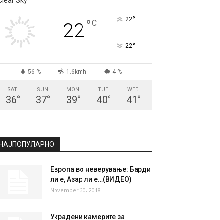
Clear Sky
°
22
°
C
22
°
22
56 %
1.6kmh
4 %
SAT
SUN
MON
TUE
WED
36
°
37
°
39
°
40
°
41
°
НАЈПОПУЛАРНО
Европа во неверување: Барди
ли е, Азар ли е…(ВИДЕО)
November 20, 2018
Украдени камерите за