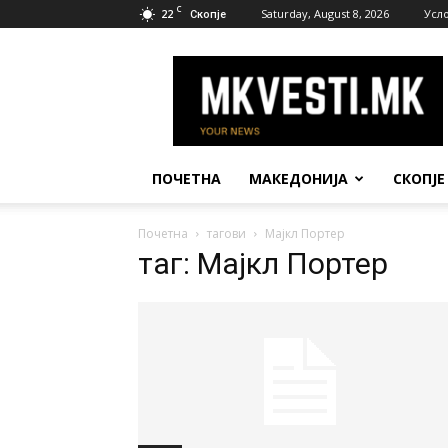
C
22
Saturday, August 8, 2026
Усл
Скопје
МК
Вести
ПОЧЕТНА
МАКЕДОНИЈА
СКОПЈЕ
Почетна
тагови
Мајкл Портер
таг: Мајкл Портер