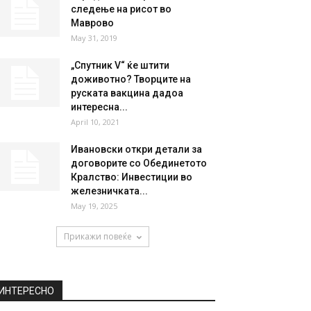
следење на рисот во
Маврово
May 31, 2019
„Спутник V“ ќе штити
доживотно? Творците на
руската вакцина дадоа
интересна...
April 10, 2021
Ивановски откри детали за
договорите со Обединетото
Кралство: Инвестиции во
железничката...
May 19, 2025
Прикажи повеќе
ИНТЕРЕСНО