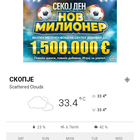
СКОПЈЕ
Scattered Clouds
°
33.4
°
C
33.4
°
33.4
23 %
6.7kmh
42 %
SAT
SUN
MON
TUE
WED