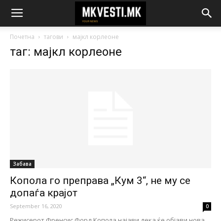
Почетна
тагови
мајкл корлеоне
таг: мајкл корлеоне
Забава
Копола го преправа „Кум 3“, не му се
допаѓа крајот
September 16, 2020
0
Режисерот Френсис Форд Копола најави дека ќе објави нова,