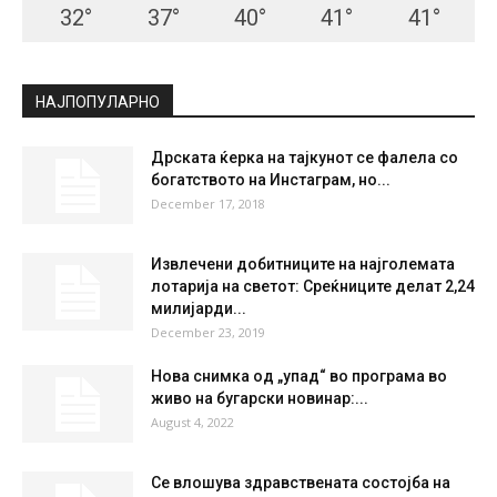
32
°
37
°
40
°
41
°
41
°
НАЈПОПУЛАРНО
Дрската ќерка на тајкунот се фалела со
богатството на Инстаграм, но...
December 17, 2018
Извлечени добитниците на најголемата
лотарија на светот: Среќниците делат 2,24
милијарди...
December 23, 2019
Нова снимка од „упад“ во програма во
живо на бугарски новинар:...
August 4, 2022
Се влошува здравствената состојба на