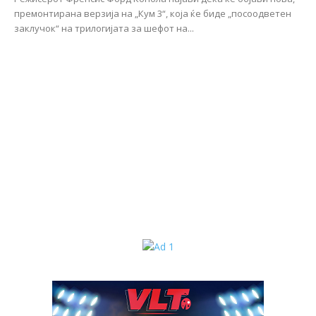
премонтирана верзија на „Кум 3“, која ќе биде „посоодветен
заклучок“ на трилогијата за шефот на...