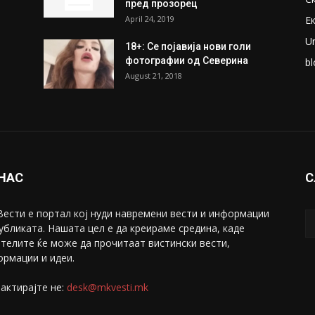
пред прозорец
April 24, 2019
Е
U
18+: Се појавија нови голи
фотографии од Северина
bl
August 21, 2018
 НАС
С
ести е портал коj нуди навремени вести и информации
убликата. Нашата цел е да креираме средина, каде
телите ќе може да прочитаат вистински вести,
рмации и идеи.
актирајте не:
desk@mkvesti.mk