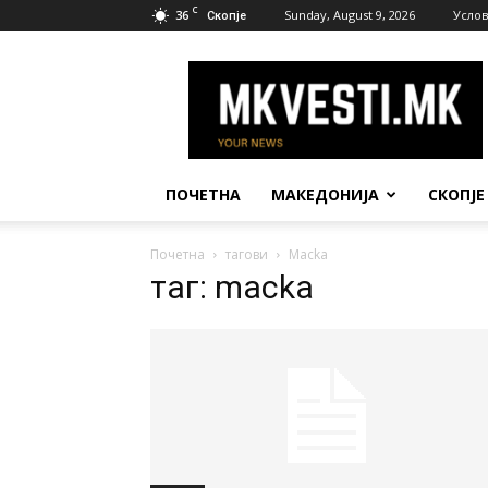
C
36
Sunday, August 9, 2026
Услов
Скопје
МК
Вести
ПОЧЕТНА
МАКЕДОНИЈА
СКОПЈЕ
Почетна
тагови
Macka
таг: macka