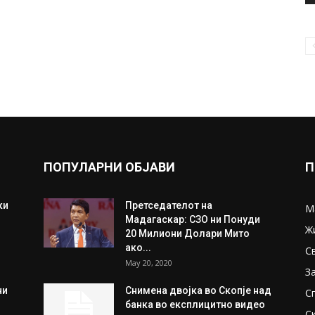
ПОПУЛАРНИ ОБЈАВИ
П
ки
Претседателот на
М
Мадагаскар: СЗО ни Понуди
Ж
20 Милиони Долари Мито
ако...
С
May 20, 2020
З
ни
Снимена двојка во Скопје над
С
банка во експлицитно видео
С