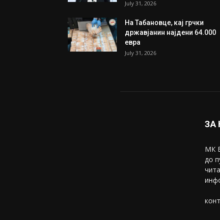
July 31, 2026
На Табановце, кај грчки
државјанин најдени 64.000
евра
July 31, 2026
ЗА
МК В
до п
чита
инфо
конт