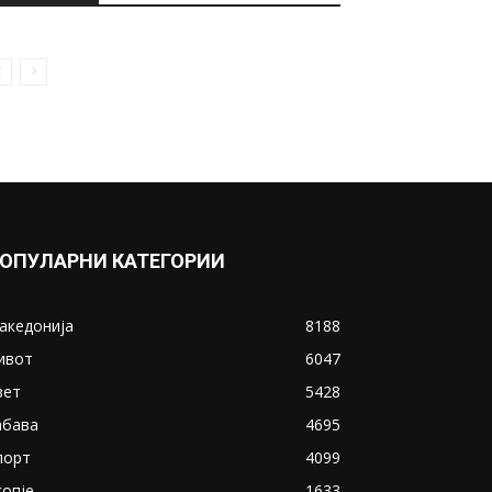
ОПУЛАРНИ КАТЕГОРИИ
акедонија
8188
ивот
6047
вет
5428
абава
4695
порт
4099
копје
1633