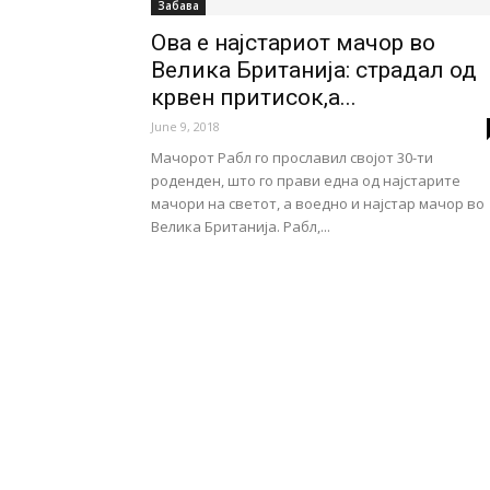
Забава
Ова е најстариот мачор во
Велика Британија: страдал од
крвен притисок,а...
June 9, 2018
Мачорот Рабл го прославил својот 30-ти
роденден, што го прави една од најстарите
мачори на светот, а воедно и најстар мачор во
Велика Британија. Рабл,...