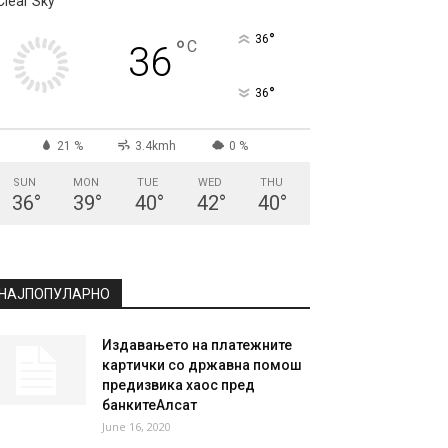
Clear Sky
°
36
°
C
36
°
36
21 %
3.4kmh
0 %
SUN
MON
TUE
WED
THU
36
°
39
°
40
°
42
°
40
°
НАЈПОПУЛАРНО
Издавањето на платежните
картички со државна помош
предизвика хаос пред
банкитеАлсат
June 16, 2020