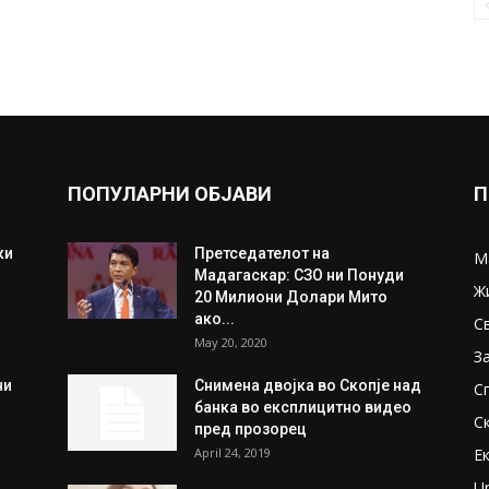
ПОПУЛАРНИ ОБЈАВИ
П
ки
Претседателот на
М
Мадагаскар: СЗО ни Понуди
Ж
20 Милиони Долари Мито
ако...
С
May 20, 2020
З
ни
Снимена двојка во Скопје над
С
банка во експлицитно видео
С
пред прозорец
April 24, 2019
Е
U