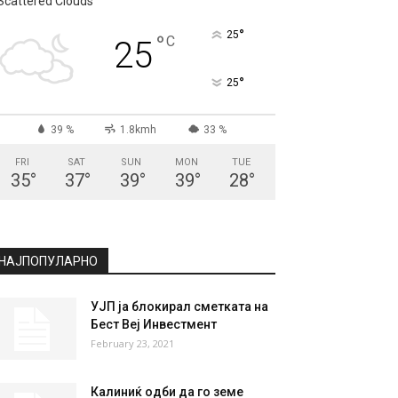
Scattered Clouds
°
25
°
C
25
°
25
39 %
1.8kmh
33 %
FRI
SAT
SUN
MON
TUE
35
°
37
°
39
°
39
°
28
°
НАЈПОПУЛАРНО
УЈП ја блокирал сметката на
Бест Веј Инвестмент
February 23, 2021
Калиниќ одби да го земе