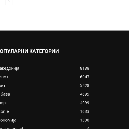
ОПУЛАРНИ КАТЕГОРИИ
акедонија
8188
ивот
6047
вет
5428
абава
4695
порт
4099
копје
1633
кономија
1390
ncategorised
4