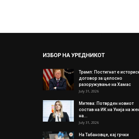
ИЗБОР НА УРЕДНИКОТ
Трамп: Постигнат е историс
договор за целосно
разоружување на Хамас
July 31, 2026
Митева: Потврден новиот
состав на ИК на Унија на же
на...
July 31, 2026
На Табановце, кај грчки