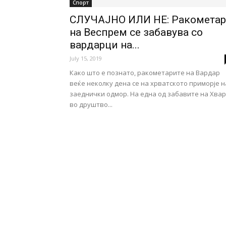
Спорт
СЛУЧАЈНО ИЛИ НЕ: Ракометар
на Веспрем се забавува со
вардарци на...
July 15, 2019
Како што е познато, ракометарите на Вардар
веќе неколку дена се на хрватското приморје н
заеднички одмор. На една од забавите на Хвар
во друштво...