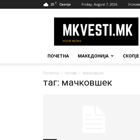
C
25
Friday, August 7, 2026
Услови
Скопје
МК
Вести
ПОЧЕТНА
МАКЕДОНИЈА
СКОПЈЕ
Почетна
тагови
мачковшек
таг: мачковшек