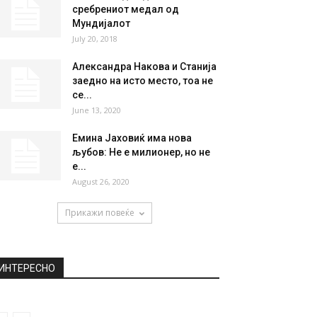
сребрениот медал од
Мундијалот
July 20, 2018
Александра Накова и Станија
заедно на исто место, тоа не
се...
June 13, 2020
Емина Јаховиќ има нова
љубов: Не е милионер, но не
е...
August 26, 2020
Прикажи повеќе
ИНТЕРЕСНО