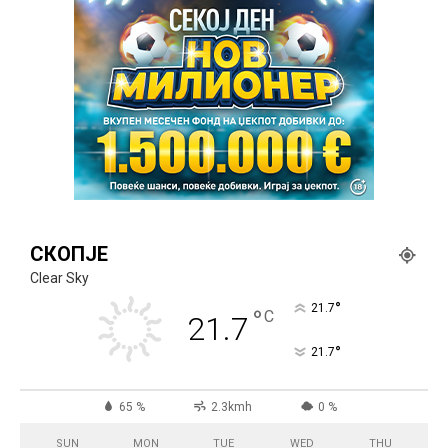
СКОПЈЕ
Clear Sky
°
21.7
°
C
21.7
°
21.7
65 %
2.3kmh
0 %
SUN
MON
TUE
WED
THU