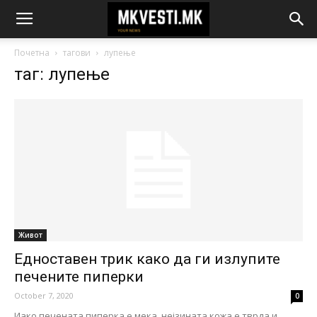
Почетна
тагови
лупење
таг: лупење
Живот
Едноставен трик како да ги излупите
печените пиперки
October 7, 2020
0
Иако печената пиперка е мека, нејзината кожа е тврда и