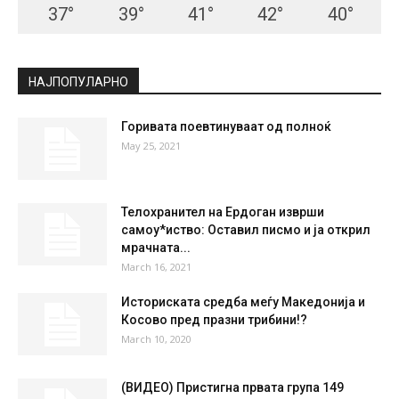
37
°
39
°
41
°
42
°
40
°
НАЈПОПУЛАРНО
Горивата поевтинуваат од полноќ
May 25, 2021
Телохранител на Ердоган изврши
самоу*иство: Оставил писмо и ја открил
мрачната...
March 16, 2021
Историската средба меѓу Македонија и
Косово пред празни трибини!?
March 10, 2020
(ВИДЕО) Пристигна првата група 149