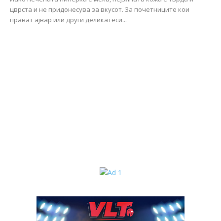
цврста и не придонесува за вкусот. За почетниците кои
прават ајвар или други деликатеси...