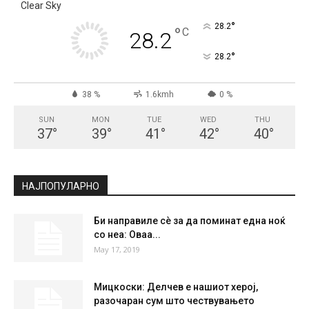
Clear Sky
°
28.2
°
C
28.2
°
28.2
38 %
1.6kmh
0 %
SUN
MON
TUE
WED
THU
37
°
39
°
41
°
42
°
40
°
НАЈПОПУЛАРНО
Би направиле сè за да поминат една ноќ
со неа: Оваа...
May 17, 2019
Мицкоски: Делчев е нашиот херој,
разочаран сум што чествувањето