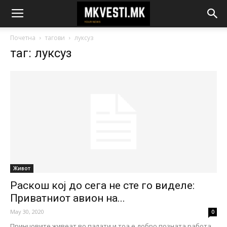
Почетна
тагови
луксуз
таг: луксуз
Живот
Раскош кој до сега не сте го виделе:
Приватниот авион на...
May 30, 2020
0
Принцовите живеат во палати и тоа е добро позната работа…