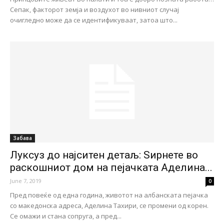
Сепак, факторот земја и воздухот во нивниот случај
очигледно може да се идентификуваат, затоа што...
Забава
Луксуз до најситен детаљ: Ѕирнете во
раскошниот дом на пејачката Аделина...
June 7, 2019
0
Пред повеќе од една година, животот на албанската пејачка
со македонска адреса, Аделина Тахири, се промени од корен.
Се омажи и стана сопруга, а пред...