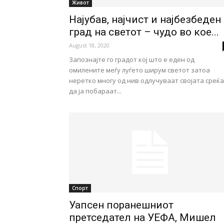
Живот
Најубав, најчист и најбезбеден
град на светот – чудо во кое...
August 18, 2020
Запознајте го градот кој што е еден од
омилените меѓу луѓето ширум светот затоа
неретко многу од нив одлучуваат својата среќа
да ја побараат...
Спорт
Уапсен поранешниот
претседател на УЕФА, Мишел