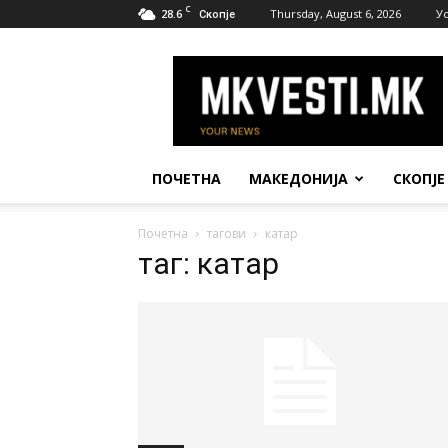
C
28.6
Thursday, August 6, 2026
У
Скопје
МК
Вести
ПОЧЕТНА
МАКЕДОНИЈА
СКОПЈЕ
Почетна
тагови
катар
таг: катар