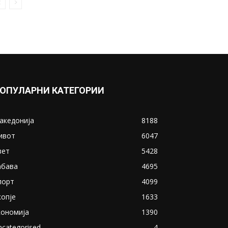
женската душа и го простува
секој грев:...
August 27, 2020
Прикажи повеќе
ИНТЕРЕСНО
ОПУЛАРНИ КАТЕГОРИИ