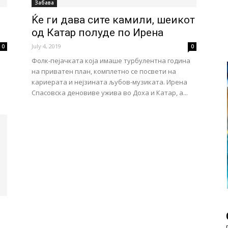
Забава
Ќе ги дава сите камили, шеикот
од Катар полуде по Ирена
July 4, 2019
0
0
Фолк-пејачката која имаше турбулентна година
на приватен план, комплетно се посвети на
кариерата и нејзината љубов-музиката. Ирена
Спасовска деновиве ужива во Доха и Катар, а...