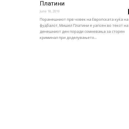
Платини
June 18, 2019
Поранешниот прв човек на Европската куќа на
фудбалот, Мишел Платини е уапсен во текот на
денешниот ден поради сомневања за сторен
криминал при доделувањето...