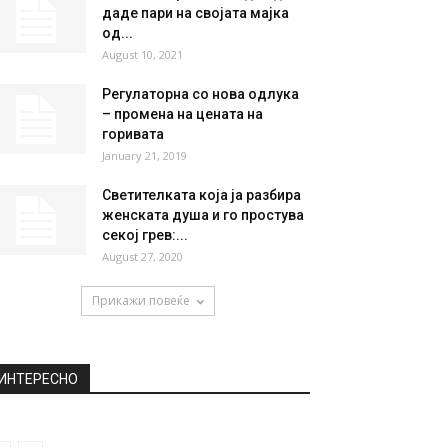
НАЈПОПУЛАРНО
Добра вест за сите кои имаат
бугарски пасош: САД ќе ги...
November 28, 2019
Квентин Тарантино одби да и
даде пари на својата мајка
од...
August 10, 2021
Регулаторна со нова одлука
– промена на цената на
горивата
January 21, 2019
Светителката која ја разбира