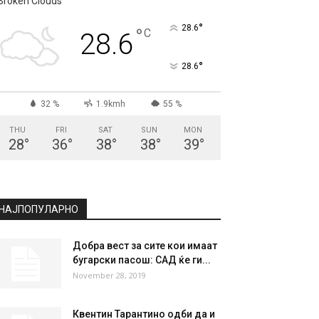
СКОПЈЕ
Broken Clouds
°
28.6
°
C
28.6
°
28.6
32 %
1.9kmh
55 %
THU
FRI
SAT
SUN
MON
28
°
36
°
38
°
38
°
39
°