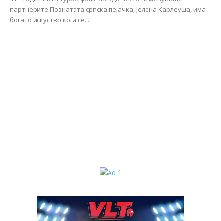
партнерите Познатата српска пејачка, Јелена Карлеуша, има
богато искуство кога се...