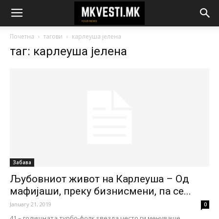
Почетна
тагови
карлеуша јелена
таг: карлеуша јелена
Забава
Љубовниот живот на Карлеуша – Од
мафијаши, преку бизнисмени, па се...
January 21, 2019
0
41 – годишната турбо-фолк ѕвезда често ги менуваше