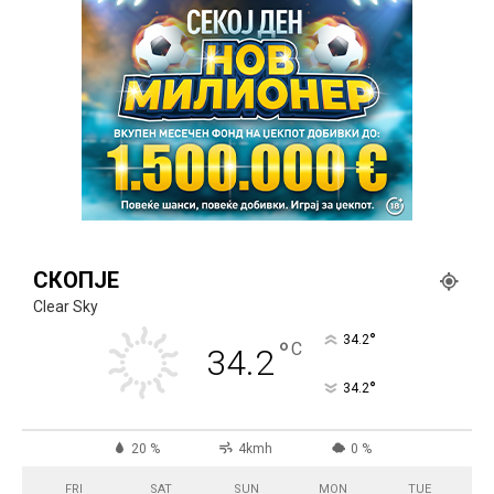
СКОПЈЕ
Clear Sky
°
34.2
°
C
34.2
°
34.2
20 %
4kmh
0 %
FRI
SAT
SUN
MON
TUE