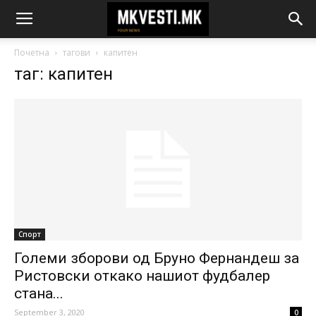
Почетна
тагови
капитен
таг: капитен
Спорт
Големи зборови од Бруно Фернандеш за
Ристовски откако нашиот фудбалер
стана...
September 3, 2020
0