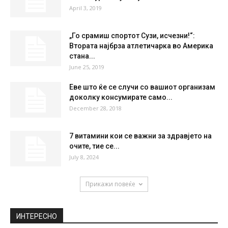
April 3, 2019
„Го срамиш спортот Сузи, исчезни!“:
Втората најбрза атлетичарка во Америка
стана...
June 25, 2019
Еве што ќе се случи со вашиот организам
доколку консумирате само...
December 28, 2018
7 витамини кои се важни за здравјето на
очите, тие се...
July 8, 2024
Прикажи повеќе
ИНТЕРЕСНО