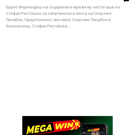
Бруно Фернандеш на социјалните мрежи му честиташе на
Стефан Ристовски за капитенската лента на Спортинг
Лисабон. Пријателскиот меч меѓу Спортинг Лисабон и
Белененсеш, Стефан Ристовски...