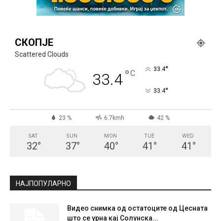
СКОПЈЕ
Scattered Clouds
°
33.4
°
C
33.4
°
33.4
23 %
6.7kmh
42 %
SAT
SUN
MON
TUE
WED
32
°
37
°
40
°
41
°
41
°
НАЈПОПУЛАРНО
Видео снимка од остатоците од Цесната
што се урна кај Солунска...