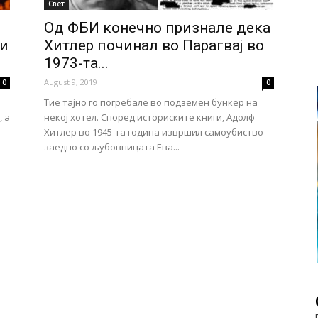
Свет
Од ФБИ конечно признале дека
ни
Хитлер починал во Парагвај во
1973-та...
August 9, 2019
0
0
Тие тајно го погребале во подземен бункер на
, а
некој хотел. Според историските книги, Адолф
Хитлер во 1945-та година извршил самоубиство
заедно со љубовницата Ева...