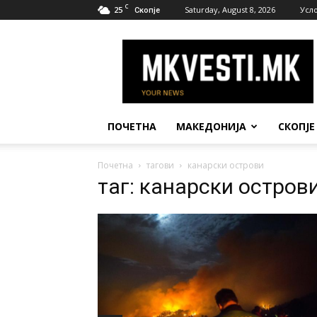
C
25
Saturday, August 8, 2026
Усл
Скопје
МК
Вести
ПОЧЕТНА
МАКЕДОНИЈА
СКОПЈЕ
Почетна
тагови
канарски острови
таг: канарски остров