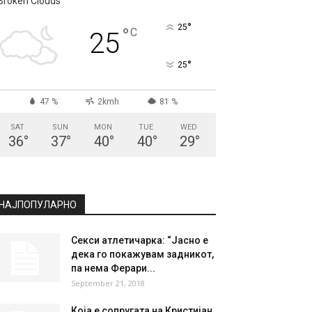
СКОПЈЕ
Broken Clouds
°
25
°
C
25
°
25
47 %
2kmh
81 %
SAT
SUN
MON
TUE
WED
36
°
37
°
40
°
40
°
29
°