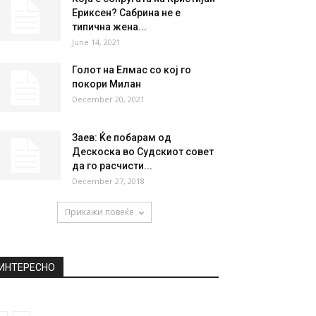
НАЈПОПУЛАРНО
Секси атлетичарка: “Јасно е
дека го покажувам задникот,
па нема Ферари...
September 21, 2018
Која е сопругата на Кристијан
Ериксен? Сабрина не е
типична жена...
June 14, 2021
Голот на Елмас со кој го
покори Милан
December 20, 2021
Заев: Ќе побарам од