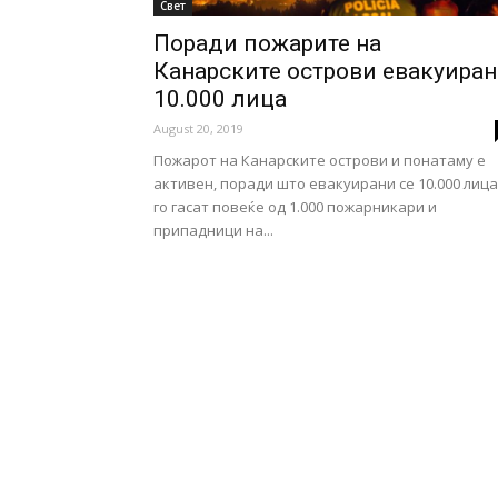
Свет
Поради пожарите на
Канарските острови евакуира
10.000 лица
August 20, 2019
Пожарот на Канарските острови и понатаму е
активен, поради што евакуирани се 10.000 лица
го гасат повеќе од 1.000 пожарникари и
припадници на...