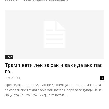
Свет
Трамп вети лек за рак и за сида ако пак
го...
June 20, 2019
0
Претседателот на САД, Доналд Трамп, ја започна кампањата
за следен претседателски мандат во Флорида ветувајќи ѝ на
нацијата нешто што никој не го ветил...