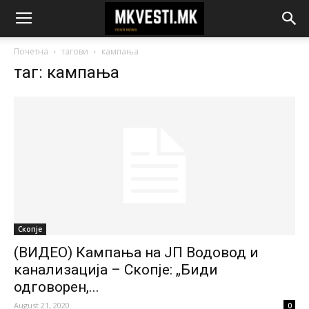
Почетна
тагови
кампања
таг: кампања
Скопје
(ВИДЕО) Кампања на ЈП Водовод и
канализација – Скопје: „Биди
одговорен,...
August 21, 2020
0