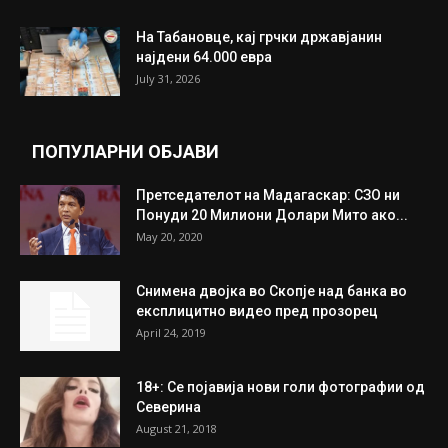
ИЗБОР НА УРЕДНИКОТ
Трамп: Постигнат е историски договор за
целосно разоружување на Хамас
July 31, 2026
Митева: Потврден новиот состав на ИК на
Унија на жени на...
July 31, 2026
На Табановце, кај грчки државјанин
најдени 64.000 евра
July 31, 2026
ПОПУЛАРНИ ОБЈАВИ
Претседателот на Мадагаскар: СЗО ни