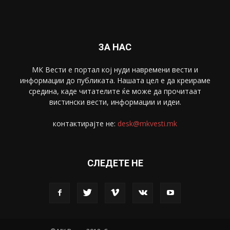
Спорт
4099
Скопје
1633
Економија
1390
Uncategorised
4
blog
1
ЗА НАС
МК Вести е портал коj нуди навремени вести и
информации до публиката. Нашата цел е да креираме
средина, каде читателите ќе може да прочитаат
вистински вести, информации и идеи.