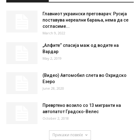
°
C
28.2
°
28.2
38 %
1.6kmh
0 %
SUN
MON
TUE
WED
THU
37
°
39
°
41
°
42
°
40
°
НАЈПОПУЛАРНО
Главниот украински преговарач: Русија
поставува нереални барања, нема да се
согласиме...
March 9, 2022
„Алфите“ спасија маж од водите на
Вардар
May 2, 2019