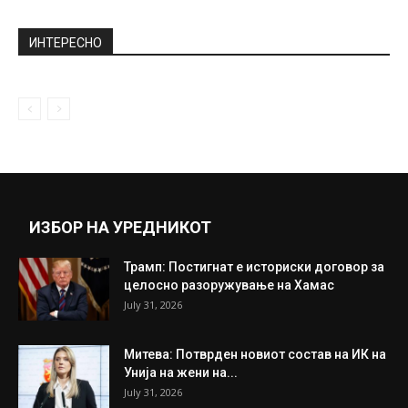
(Видео) Автомобил слета во Охридско
Езеро
June 28, 2020
Превртено возило со 13 мигранти на
автопатот Градско-Велес
October 2, 2018
Прикажи повеќе
ИНТЕРЕСНО