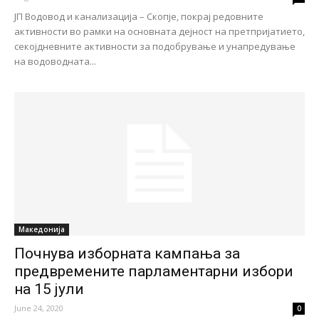
ЈП Водовод и канализација – Скопје, покрај редовните
активности во рамки на основната дејност на претпријатието,
секојдневните активности за подобрување и унапредување
на водоводната...
Македонија
Почнува изборната кампања за
предвремените парламентарни избори
на 15 јули
June 24, 2020
0