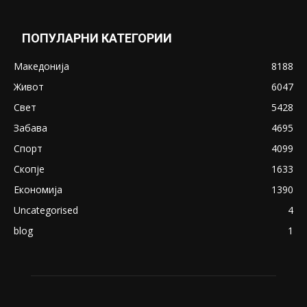
Понуди 20 Милиони Долари Мито ако...
May 20, 2020
Снимена двојка во Скопје над банка во
експлицитно видео пред прозорец
April 24, 2019
18+: Се појавија нови голи фотографии од
Северина
August 21, 2018
ПОПУЛАРНИ КАТЕГОРИИ
Македонија
8188
Живот
6047
Свет
5428
Забава
4695