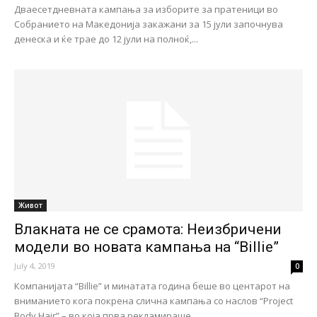
Дваесетдневната кампања за изборите за пратеници во
Собранието на Македонија закажани за 15 јули започнува
денеска и ќе трае до 12 јули на полноќ,...
Живот
Влакната не се срамота: Неизбричени
модели во новата кампања на “Billie”
July 4, 2019
0
Компанијата “Billie” и минатата година беше во центарот на
вниманието кога покрена слична кампања со наслов “Project
Body Hair” – во која прва рекламираше...