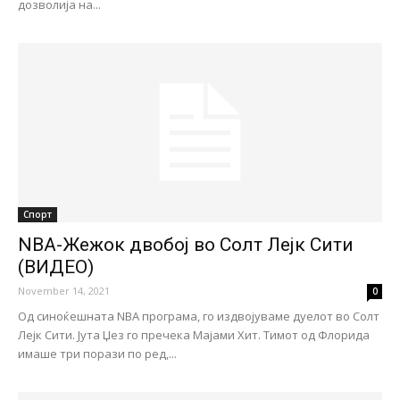
дозволија на...
Спорт
NBA-Жежок двобој во Солт Лејк Сити
(ВИДЕО)
November 14, 2021
0
Од синоќешната NBA програма, го издвојуваме дуелот во Солт
Лејк Сити. Јута Џез го пречека Мајами Хит. Тимот од Флорида
имаше три порази по ред,...