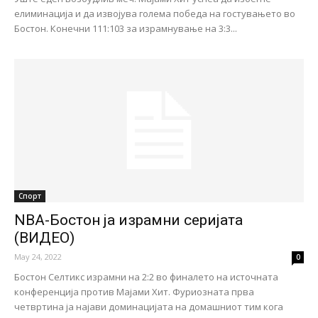
елиминација и да извојува голема победа на гостувањето во
Бостон. Конечни 111:103 за израмнување на 3:3...
Спорт
NBA-Бостон ја израмни серијата
(ВИДЕО)
May 24, 2022
0
Бостон Селтикс израмни на 2:2 во финалето на источната
конференција против Мајами Хит. Фуриозната прва
четвртина ја најави доминацијата на домашниот тим кога