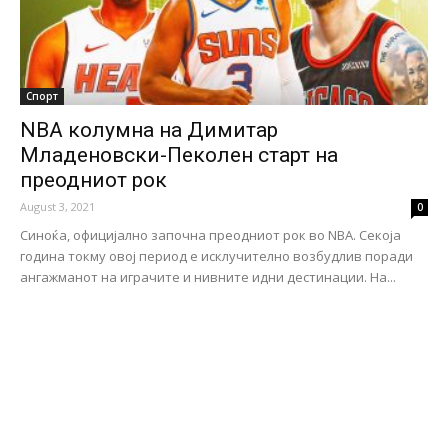
Спорт
NBA колумна на Димитар
Младеновски-Пеколен старт на
преодниот рок
August 3, 2021
0
Синоќа, официјално започна преодниот рок во NBA. Секоја
година токму овој период е исклучително возбудлив поради
ангажманот на играчите и нивните идни дестинации. На...