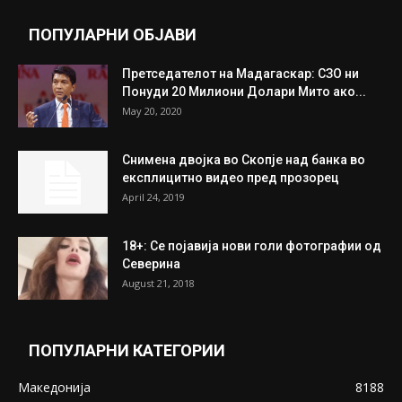
July 31, 2026
Митева: Потврден новиот состав на ИК на
Унија на жени на...
July 31, 2026
На Табановце, кај грчки државјанин
најдени 64.000 евра
July 31, 2026
ПОПУЛАРНИ ОБЈАВИ
Претседателот на Мадагаскар: СЗО ни
Понуди 20 Милиони Долари Мито ако...
May 20, 2020
Снимена двојка во Скопје над банка во
експлицитно видео пред прозорец