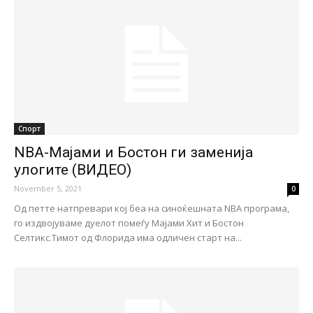
Спорт
NBA-Мајами и Бостон ги заменија
улогите (ВИДЕО)
November 5, 2021
0
Од петте натпревари кој беа на синоќешната NBA програма,
го издвојуваме дуелот помеѓу Мајами Хит и Бостон
Селтикс.Тимот од Флорида има одличен старт на...