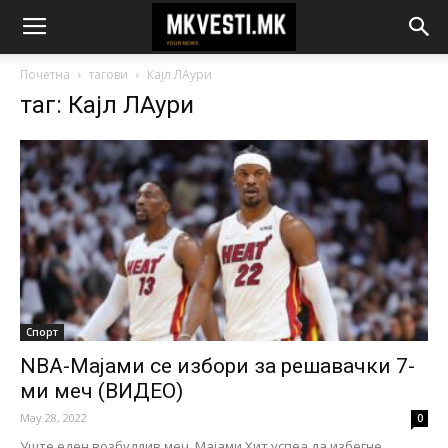
Почетна
тагови
Кајл ЛАури
таг: Кајл ЛАури
Спорт
NBA-Мајами се избори за решавачки 7-
ми меч (ВИДЕО)
May 28, 2022
0
Уште еден возбудлив меч. Мајами Хит успеа да избегне