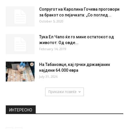
THU
FRI
SAT
SUN
MON
36
°
37
°
39
°
39
°
28
°
НАЈПОПУЛАРНО
Сообраќајка го парализираше
сообраќајот во Автокоманда, колона
возила заглавени веќе два...
December 3, 2018
Сопругот на Каролина Гочева проговори
за бракот со пејачката: „Со поглед...
October 5, 2020
Тука Ел Чапо ќе го мине остатокот од
животот: Од овде...
February 14, 2019