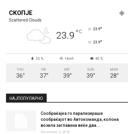
СКОПЈЕ
Scattered Clouds
°
23.9
°
C
23.9
°
23.9
33 %
1kmh
45 %