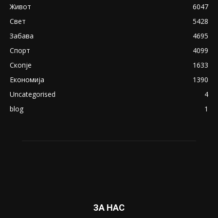
April 24, 2019
18+: Се појавија нови голи фотографии од
Северина
August 21, 2018
ПОПУЛАРНИ КАТЕГОРИИ
Македонија
8188
Живот
6047
Свет
5428
Забава
4695
Спорт
4099
Скопје
1633
Економија
1390
Uncategorised
4