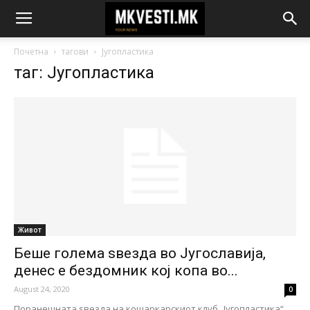
Почетна
тагови
Југопластика
таг: Југопластика
Живот
Беше голема ѕвезда во Југославија,
денес е бездомник кој копа во...
August 24, 2020
0
Поранешната ѕвезда на кошаркарскиот клуб „Југопластика“,