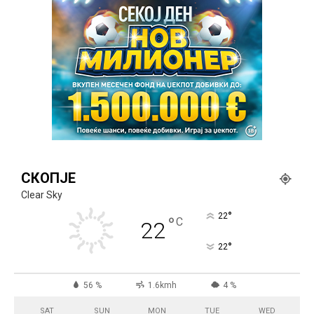
СКОПЈЕ
Clear Sky
°
22
°
C
22
°
22
56 %
1.6kmh
4 %
SAT
SUN
MON
TUE
WED