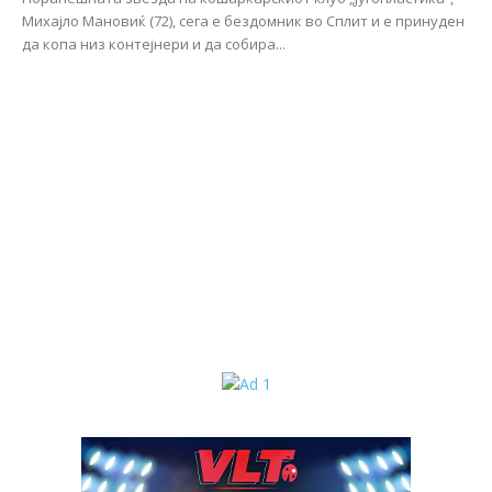
Михајло Мановиќ (72), сега е бездомник во Сплит и е принуден
да копа низ контејнери и да собира...