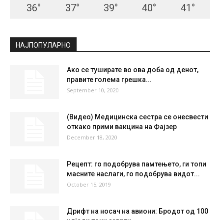
36
°
37
°
39
°
40
°
41
°
НАЈПОПУЛАРНО
Ако се туширате во ова доба од денот,
правите голема грешка...
September 10, 2020
(Видео) Медицинска сестра се онесвести
откако прими вакцина на Фајзер
December 18, 2020
Рецепт: го подобрува памтењето, ги топи
масните наслаги, го подобрува видот...
October 15, 2019
Дрифт на носач на авиони: Бродот од 100