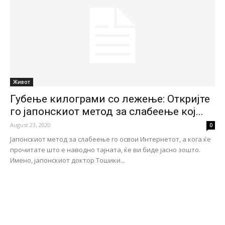
Живот
Губење килограми со лежење: Откријте
го јапонскиот метод за слабеење кој...
August 23, 2020
0
Јапонскиот метод за слабеење го освои Интернетот, а кога ќе
прочитате што е наводно тајната, ќе ви биде јасно зошто.
Имено, јапонскиот доктор Тошики...