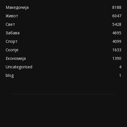
Снимена двојка во Скопје над банка во
експлицитно видео пред прозорец
April 24, 2019
18+: Се појавија нови голи фотографии од
Северина
August 21, 2018
ПОПУЛАРНИ КАТЕГОРИИ
Македонија
8188
Живот
6047
Свет
5428
Забава
4695
Спорт
4099
Скопје
1633
Економија
1390