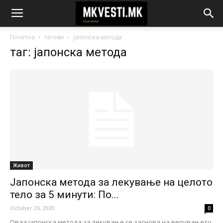
Почетна
тагови
јапонска метода
таг: јапонска метода
Живот
Јапонска метода за лекување на целото
тело за 5 минути: По...
October 26, 2020
0
Оваа јапонска метода за лекување се заснова на верувањето