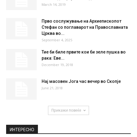
19 %
6.5kmh
29 %
THU
FRI
SAT
SUN
MON
35
°
36
°
38
°
39
°
40
°
НАЈПОПУЛАРНО
Кинеското вештачко сонце ќе биде
готово до крајот на годинава
March 14, 2019
Прво сослужување на Архиепископот
Стефан со поглаварот на Православната
Црква во...
September 4, 2025
Тие би биле првите кои би зеле пушка во
рака: Еве...
December 19, 2018