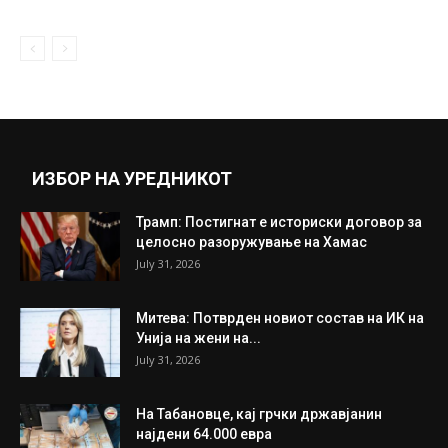
Нај масовен Јога час вечер во Скопје
June 21, 2018
Прикажи повеќе
ИНТЕРЕСНО
ИЗБОР НА УРЕДНИКОТ