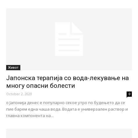
Живот
Јапонска терапија со вода-лекување на
многу опасни болести
October 2, 2020
0
о Јапонија денес е популарно секое утро по будењето да се
пие барем една чаша вода. Водата е универзален раствор и
главна компонента на...