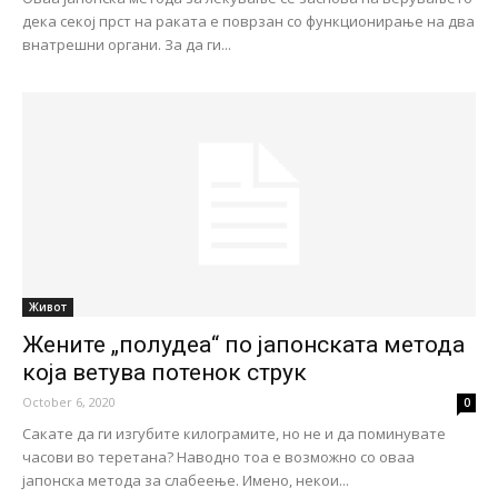
дека секој прст на раката е поврзан со функционирање на два
внатрешни органи. За да ги...
Живот
Жените „полудеа“ по јапонската метода
која ветува потенок струк
October 6, 2020
0
Сакате да ги изгубите килограмите, но не и да поминувате
часови во теретана? Наводно тоа е возможно со оваа
јапонска метода за слабеење. Имено, некои...