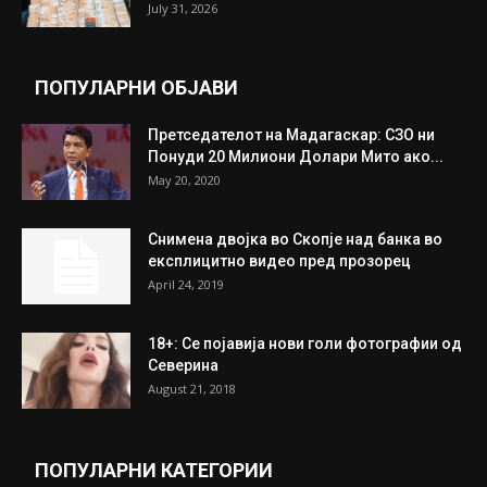
Трамп: Постигнат е историски договор за
целосно разоружување на Хамас
July 31, 2026
Митева: Потврден новиот состав на ИК на
Унија на жени на...
July 31, 2026
На Табановце, кај грчки државјанин
најдени 64.000 евра
July 31, 2026
ПОПУЛАРНИ ОБЈАВИ
Претседателот на Мадагаскар: СЗО ни
Понуди 20 Милиони Долари Мито ако...
May 20, 2020