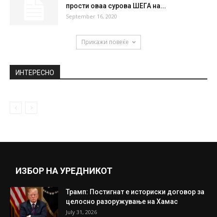
(ВИДЕО) Торес го постигна голот на
кариерата, а потоа судијата ги...
July 2, 2019
УРНЕБЕСНО ВО СОБЛЕКУВАЛНАТА НА
НАПОЛИ: ЕЛМАС ПЕЕ, МЕРТЕНС ИГРА НА
„НИЈЕ...
February 13, 2020
Принцезата Дајана никогаш не му ја
прости оваа сурова ШЕГА на...
September 16, 2020
Прикажи повеќе
ИНТЕРЕСНО