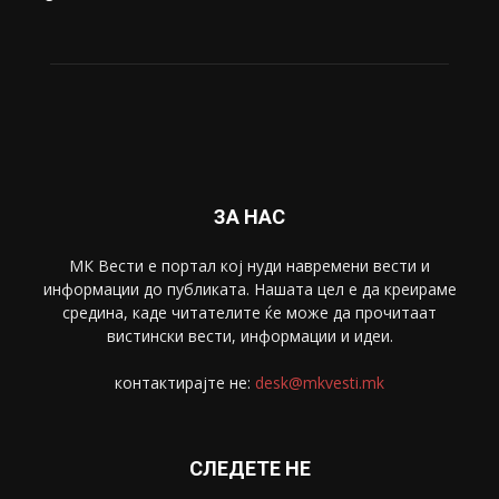
Живот
6047
Свет
5428
Забава
4695
Спорт
4099
Скопје
1633
Економија
1390
Uncategorised
4
blog
1
ЗА НАС