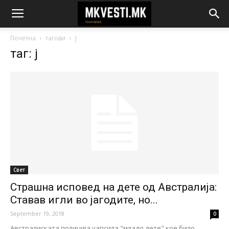
Почетна
тагови
J
таг: j
Свет
Страшна исповед на дете од Австралија:
Ставав игли во јагодите, но...
September 19, 2018
0
Австралиската полиција уапсила "младо дете" кое било