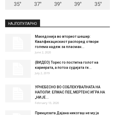
СКОПЈЕ
Clear Sky
°
22.7
°
C
22.7
°
22.7
41 %
1.8kmh
0 %
FRI
SAT
SUN
MON
TUE
35
°
37
°
39
°
39
°
35
°
НАЈПОПУЛАРНО
Македонија во вториот шешир:
Квалфикацискиот распоред отвори
голема надеж за пласман...
June 2, 2020