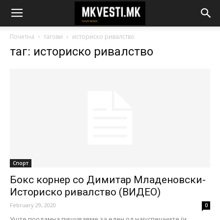
Почетна
тагови
историско ривалство
таг: историско ривалство
Спорт
Бокс корнер со Димитар Младеновски-
Историско ривалство (ВИДЕО)
February 29, 2020
0
Уште поодамна пишувавме за еден од најуспешните (и