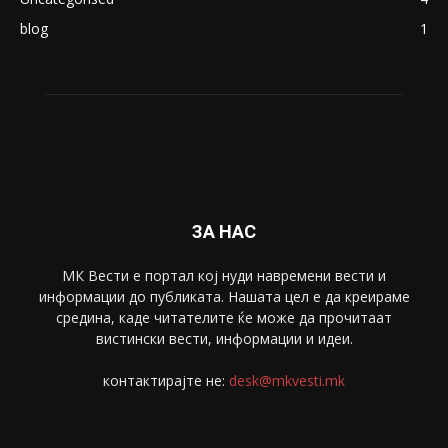
blog
1
ЗА НАС
МК Вести е портал коj нуди навремени вести и
информации до публиката. Нашата цел е да креираме
средина, каде читателите ќе може да прочитаат
вистински вести, информации и идеи.
контактирајте не:
desk@mkvesti.mk