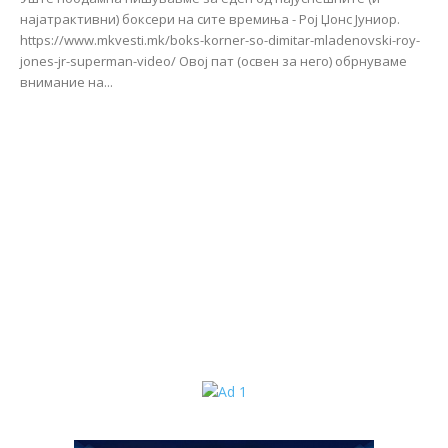
најатрактивни) боксери на сите времиња - Рој Џонс Јуниор.
https://www.mkvesti.mk/boks-korner-so-dimitar-mladenovski-roy-
jones-jr-superman-video/ Овој пат (освен за него) обрнуваме
внимание на...