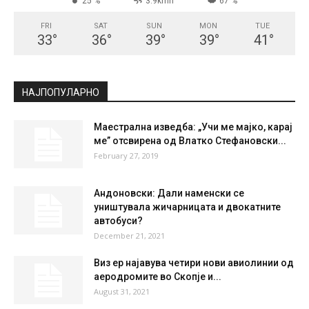
25 %
3.9kmh
67 %
FRI
SAT
SUN
MON
TUE
33
°
36
°
39
°
39
°
41
°
НАЈПОПУЛАРНО
Маестрална изведба: „Учи ме мајко, карај
ме” отсвирена од Влатко Стефановски...
February 27, 2019
Андоновски: Дали наменски се
уништувала жичарницата и двокатните
автобуси?
December 21, 2021
Виз ер најавува четири нови авиолинии од
аеродромите во Скопје и...
August 31, 2021