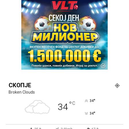
СКОПЈЕ
Broken Clouds
°
34
°
C
34
°
34