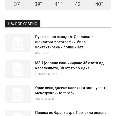
СКОПЈЕ
Clear Sky
°
21.7
°
C
21.7
°
21.7
65 %
2.3kmh
0 %
SUN
MON
TUE
WED
THU
37
°
39
°
41
°
42
°
40
°
НАЈПОПУЛАРНО
Руни со нов скандал: Испливале
шокантни фотографии, била
контактирана и полицијата
July 26, 2021