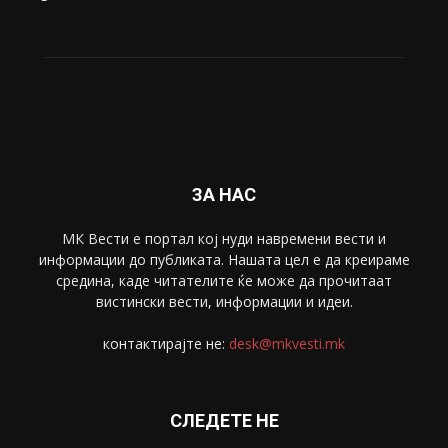
Живот
6047
Свет
5428
Забава
4695
Спорт
4099
Скопје
1633
Економија
1390
Uncategorised
4
blog
1
ЗА НАС