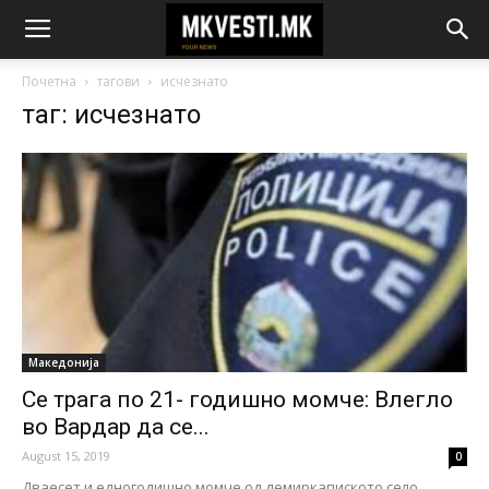
Почетна
тагови
исчезнато
таг: исчезнато
Македонија
Се трага по 21- годишно момче: Влегло
во Вардар да се...
August 15, 2019
0
Дваесет и едногодишно момче од демиркапиското село