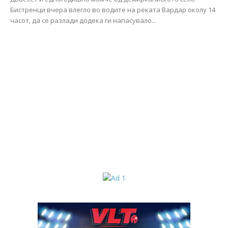
Бистренци вчера влегло во водите на реката Вардар околу 14
часот, да се разлади додека ги напасувало...