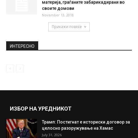
МЗ: Целосно вакцинирано 35 отсто од
населението, 38 отсто со една...
October 12, 2021
Овие секојдневни навики ги влошуваат
менструалните тегоби
August 2, 2018
Паника во Франкфурт: Протекла опасна
материја, граѓаните забарикадирани во
своите домови
November 13, 2018
Прикажи повеќе
ИНТЕРЕСНО