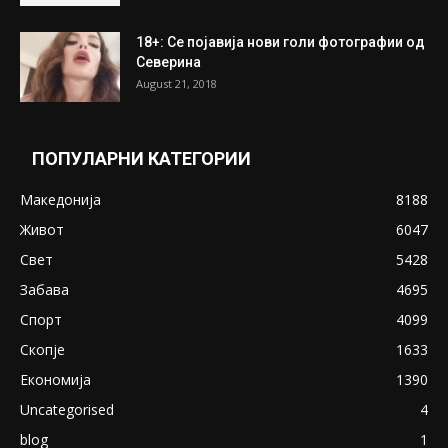
ПОПУЛАРНИ ОБЈАВИ
Претседателот на Мадагаскар: СЗО ни
Понуди 20 Милиони Долари Мито ако...
May 20, 2020
Снимена двојка во Скопје над банка во
експлицитно видео пред прозорец
April 24, 2019
18+: Се појавија нови голи фотографии од
Северина
August 21, 2018
ПОПУЛАРНИ КАТЕГОРИИ
Македонија
8188