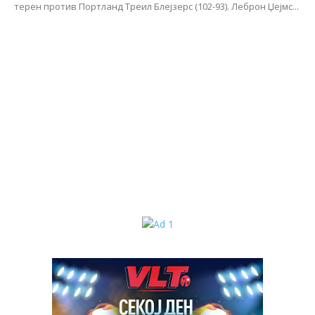
терен против Портланд Треил Блејзерс (102-93). Леброн Џејмс...