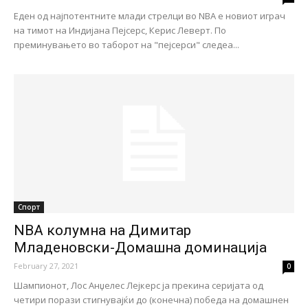
Еден од најпотентните млади стрелци во NBA е новиот играч
на тимот на Индијана Пејсерс, Керис Леверт. По
преминувањето во таборот на "пејсерси" следеа...
Спорт
NBA колумна на Димитар
Младеновски-Домашна доминација
February 27, 2021
0
Шампионот, Лос Анџелес Лејкерс ја прекина серијата од
четири порази стигнувајќи до (конечна) победа на домашнен