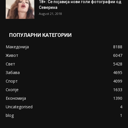
ПОПУЛАРНИ ОБЈАВИ
Претседателот на Мадагаскар: СЗО ни
Понуди 20 Милиони Долари Мито ако...
May 20, 2020
Снимена двојка во Скопје над банка во
експлицитно видео пред прозорец
April 24, 2019
18+: Се појавија нови голи фотографии од
Северина
August 21, 2018
ПОПУЛАРНИ КАТЕГОРИИ
Македонија
8188
Живот
6047