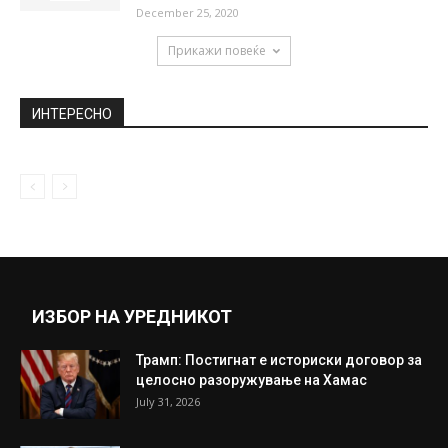
изгубил речиси 20 отсто од својата...
September 1, 2018
Момоа фрлал секири во емисија во живо:
Вешто заработил 31.000 долари...
May 10, 2019
Ремек дело: Запознајте го Ace Coupe EV,
електричен автомобил со
безвременски...
December 25, 2020
Прикажи повеќе
ИНТЕРЕСНО