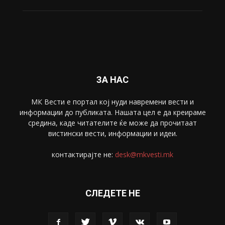
Свет
5428
Забава
4695
Спорт
4099
Скопје
1633
Економија
1390
Uncategorised
4
blog
1
ЗА НАС
МК Вести е портал коj нуди навремени вести и