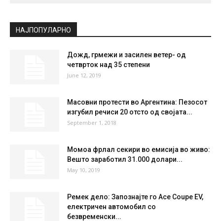
СКОПЈЕ
Scattered Clouds
°
25
°
C
25
°
25
39 %
1.8kmh
33 %
FRI
SAT
SUN
MON
TUE
35
°
37
°
39
°
39
°
28
°
НАЈПОПУЛАРНО
Дожд, грмежи и засилен ветер- од
четврток над 35 степени
June 12, 2019
Масовни протести во Аргентина: Пезосот