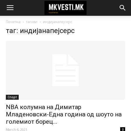
Почетна
тагови
индијанапејсерс
таг: индијанапејсерс
Спорт
NBA колумна на Димитар
Младеновски-Една година од шоуто на
големиот борец...
March 4, 2021
0