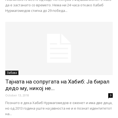
да е застанато со времето. Нема ни 24 часа откако Хабиб
Нурмагомедов стигна до 29 победа...
Забава
Тајната на сопругата на Хабиб: Ја бирал
дедо му, никој не...
October 13, 2018
0
Познато е дека Хабиб Нурмагомедов е оженет и има две деца,
но од 2013 година уште на јавноста не и е познат идентитетот
на...