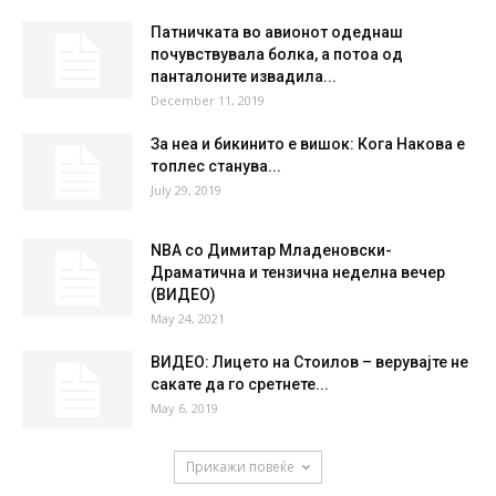
21.3
°
21.3
48 %
1.6kmh
5 %
FRI
SAT
SUN
MON
TUE
35
°
36
°
39
°
40
°
40
°
НАЈПОПУЛАРНО
Патничката во авионот одеднаш
почувствувала болка, а потоа од
панталоните извадила...
December 11, 2019
За неа и бикинито е вишок: Кога Накова е
топлес станува...
July 29, 2019