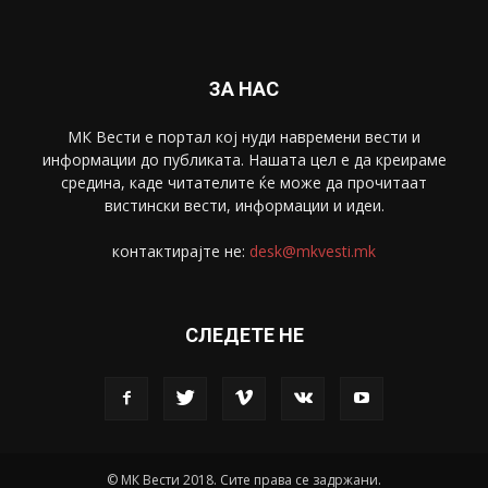
Скопје
1633
Економија
1390
Uncategorised
4
blog
1
ЗА НАС
МК Вести е портал коj нуди навремени вести и
информации до публиката. Нашата цел е да креираме
средина, каде читателите ќе може да прочитаат
вистински вести, информации и идеи.