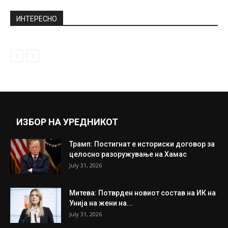
NBA со Димитар Младеновски-
Драматична и тензична неделна вечер
(ВИДЕО)
May 24, 2021
ВИДЕО: Лицето на Стоилов – верувајте не
сакате да го сретнете...
May 6, 2019
Прикажи повеќе
ИНТЕРЕСНО