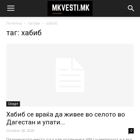
Почетна
тагови
хабиб
таг: хабиб
Спорт
Хабиб се враќа да живее во селото во
Дагестан и упати...
October 28, 2020
0
Планинското место од каде потекнува УФЦ шампионот е како