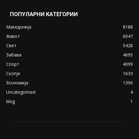
May 20, 2020
Снимена двојка во Скопје над банка во
експлицитно видео пред прозорец
April 24, 2019
18+: Се појавија нови голи фотографии од
Северина
August 21, 2018
ПОПУЛАРНИ КАТЕГОРИИ
Македонија
8188
Живот
6047
Свет
5428
Забава
4695
Спорт
4099