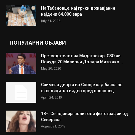
ИЗБОР НА УРЕДНИКОТ
Трамп: Постигнат е историски договор за
целосно разоружување на Хамас
July 31, 2026
Митева: Потврден новиот состав на ИК на
Унија на жени на...
July 31, 2026
На Табановце, кај грчки државјанин
најдени 64.000 евра
July 31, 2026
ПОПУЛАРНИ ОБЈАВИ
Претседателот на Мадагаскар: СЗО ни
Понуди 20 Милиони Долари Мито ако...