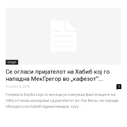
Спорт
Се огласи пријателот на Хабиб кој го
нападна МекГрегор во „кафезот“:...
October 8, 2018
0
Големата борба која со месеци ја очекуваа фантатиците на
УФЦ останаа шокирани од расплетот во Лас Вегас, не поради
пбоедата на Хабиб Нурмагомедов, туку...