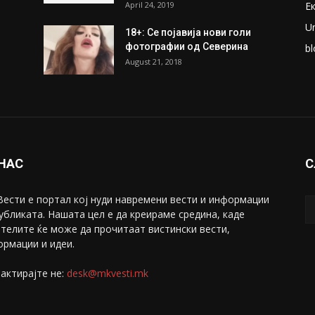
April 24, 2019
Е
U
18+: Се појавија нови голи
фотографии од Северина
bl
August 21, 2018
 НАС
С
ести е портал коj нуди навремени вести и информации
убликата. Нашата цел е да креираме средина, каде
телите ќе може да прочитаат вистински вести,
рмации и идеи.
актирајте не:
desk@mkvesti.mk