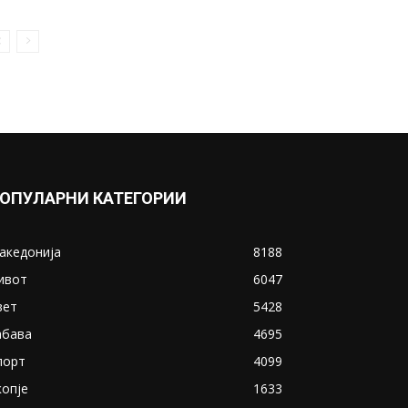
ОПУЛАРНИ КАТЕГОРИИ
акедонија
8188
ивот
6047
вет
5428
абава
4695
порт
4099
копје
1633