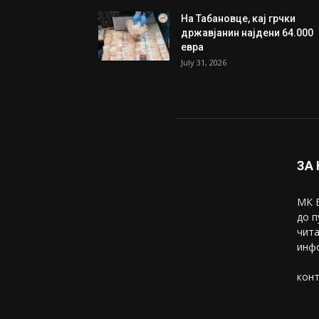
На Табановце, кај грчки
државјанин најдени 64.000
евра
July 31, 2026
ЗА
МК В
до п
чита
инфо
конт