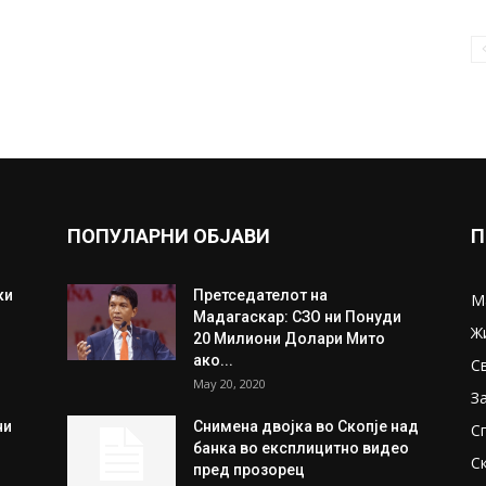
ПОПУЛАРНИ ОБЈАВИ
П
ки
Претседателот на
М
Мадагаскар: СЗО ни Понуди
Ж
20 Милиони Долари Мито
ако...
С
May 20, 2020
З
ни
Снимена двојка во Скопје над
С
банка во експлицитно видео
С
пред прозорец