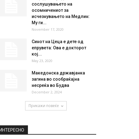
сослушувањето на
осомничениот за
исчезнувањето на Медлин:
Му ги...
November 17, 2020
Синот на Цеца е дете од
епрувета: Ова е докторот
кој...
May 23, 2020
Mакедонска државјанка
загина во сообраќајна
несреќа во Будва
December 2, 2024
Прикажи повеќе
ИНТЕРЕСНО