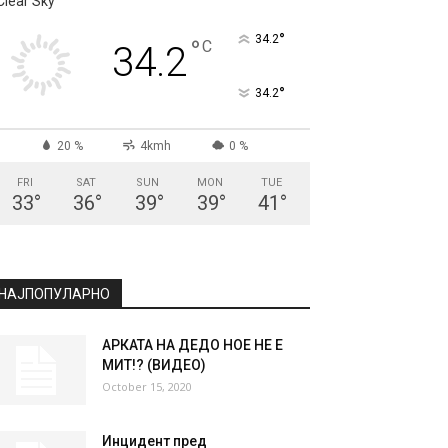
Clear Sky
°
34.2
°
C
34.2
°
34.2
20 %
4kmh
0 %
FRI
SAT
SUN
MON
TUE
33
°
36
°
39
°
39
°
41
°
НАЈПОПУЛАРНО
АРКАТА НА ДЕДО НОЕ НЕ Е
МИТ!? (ВИДЕО)
October 15, 2020
Инцидент пред