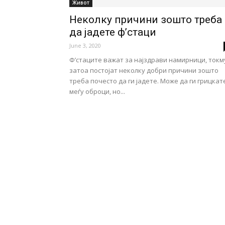
Живот
Неколку причини зошто треба
да јадете ф’стаци
June 3, 2020
Ф’стаците важат за најздрави намирници, токм
затоа постојат неколку добри причини зошто
треба почесто да ги јадете. Може да ги грицкат
меѓу оброци, но...