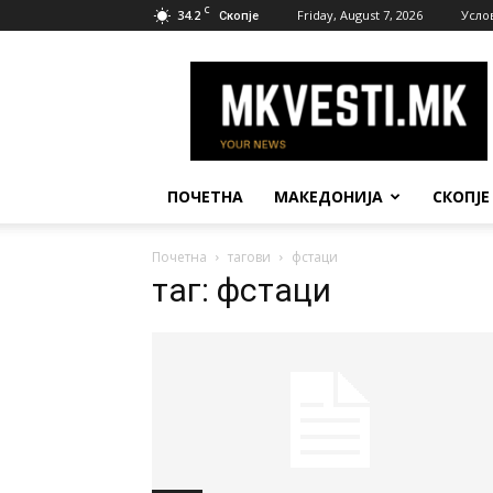
C
34.2
Friday, August 7, 2026
Усло
Скопје
МК
Вести
ПОЧЕТНА
МАКЕДОНИЈА
СКОПЈЕ
Почетна
тагови
фстаци
таг: фстаци