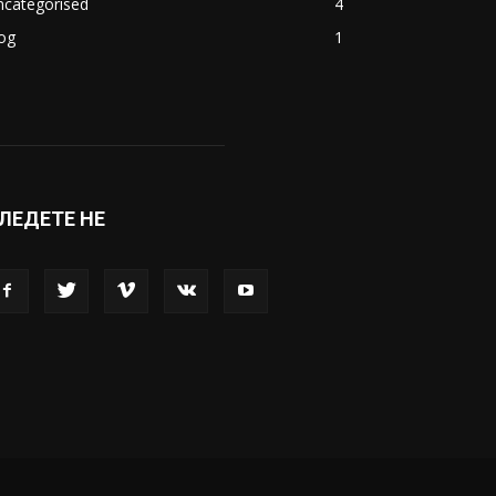
акедонија
8188
ивот
6047
вет
5428
абава
4695
порт
4099
копје
1633
кономија
1390
ncategorised
4
og
1
ЛЕДЕТЕ НЕ