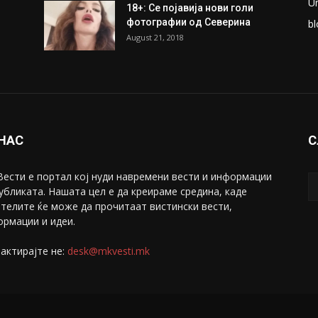
ки
Претседателот на
М
Мадагаскар: СЗО ни Понуди
Ж
20 Милиони Долари Мито
ако...
С
May 20, 2020
З
ни
Снимена двојка во Скопје над
С
банка во експлицитно видео
С
пред прозорец
April 24, 2019
Е
U
18+: Се појавија нови голи
фотографии од Северина
bl
August 21, 2018
 НАС
С