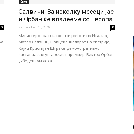
Свет
Салвини: За неколку месеци јас
и Орбан ќе владееме со Европа
September 15, 2018
0
0
Министерот за внатрешни работи на Италија,
од
Матео Салвини, и вицеканцеларот на Австрија,
Хајнц Кристијан Штрахе, демонстративно
застанаа зад унгарскиот премиер, Виктор Орбан.
„Убеден сум дека...