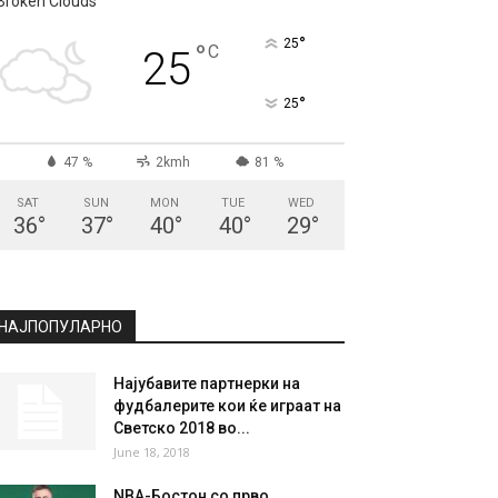
СКОПЈЕ
Broken Clouds
°
25
°
C
25
°
25
47 %
2kmh
81 %
SAT
SUN
MON
TUE
WED
36
°
37
°
40
°
40
°
29
°