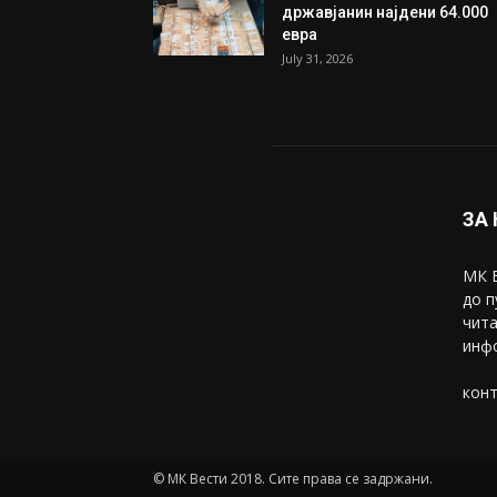
Трамп: Постигнат е историс
договор за целосно
разоружување на Хамас
July 31, 2026
Митева: Потврден новиот
состав на ИК на Унија на же
на...
July 31, 2026
На Табановце, кај грчки
државјанин најдени 64.000
евра
July 31, 2026
ЗА