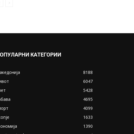
заслуг, а утре е големиот
Св....
December 18, 2018
Прикажи повеќе
ИНТЕРЕСНО
ОПУЛАРНИ КАТЕГОРИИ