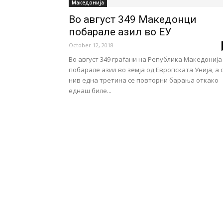
Македонија
Во август 349 Македонци
побарале азил во ЕУ
October 12, 2018
Во август 349 граѓани на Република Македонија
побарале азил во земја од Европската Унија, а 
нив една третина се повторни барања откако
еднаш биле...