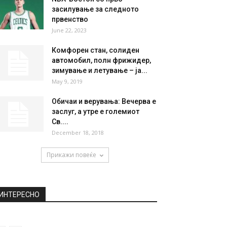
НАЈПОПУЛАРНО
Најубавите партнерки на
фудбалерите кои ќе играат на
Светско 2018 во...
June 18, 2018
NBA-Бостон со прво
засилување за следното
првенство
June 22, 2023
Комфорен стан, солиден
автомобил, полн фрижидер,
зимување и летување – ја...
May 9, 2019
Обичаи и верувања: Вечерва е