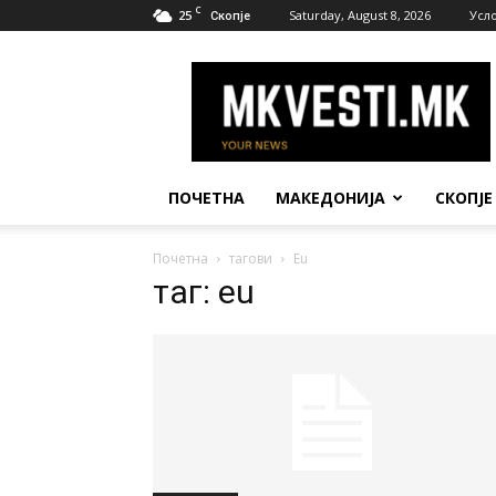
C
25
Saturday, August 8, 2026
Усл
Скопје
МК
Вести
ПОЧЕТНА
МАКЕДОНИЈА
СКОПЈЕ
Почетна
тагови
Eu
таг: eu