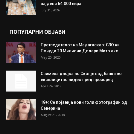
Трамп: Постигнат е историски договор за
целосно разоружување на Хамас
July 31, 2026
Митева: Потврден новиот состав на ИК на
Унија на жени на...
July 31, 2026
На Табановце, кај грчки државјанин
најдени 64.000 евра
July 31, 2026
ПОПУЛАРНИ ОБЈАВИ
Претседателот на Мадагаскар: СЗО ни
Понуди 20 Милиони Долари Мито ако...
May 20, 2020