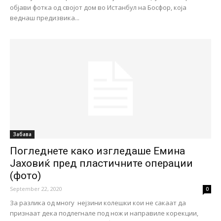
објави фотка од својот дом во Истанбул на Босфор, која
веднаш предизвика...
Забава
Погледнете како изгледаше Емина
Јаховиќ пред пластичните операции
(фото)
September 22, 2020
0
За разлика од многу нејзини колешки кои не сакаат да
признаат дека подлегнале под нож и направиле корекции,