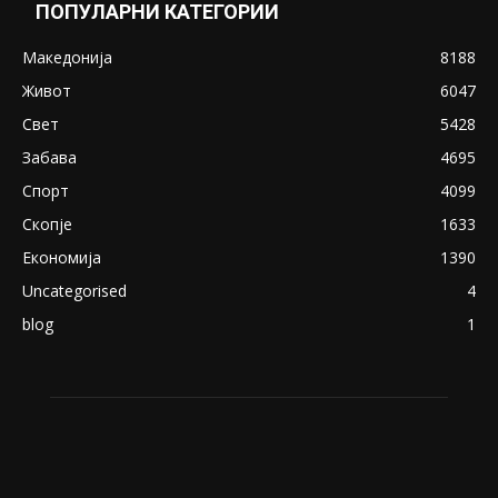
Снимена двојка во Скопје над банка во
експлицитно видео пред прозорец
April 24, 2019
18+: Се појавија нови голи фотографии од
Северина
August 21, 2018
ПОПУЛАРНИ КАТЕГОРИИ
Македонија
8188
Живот
6047
Свет
5428
Забава
4695
Спорт
4099
Скопје
1633