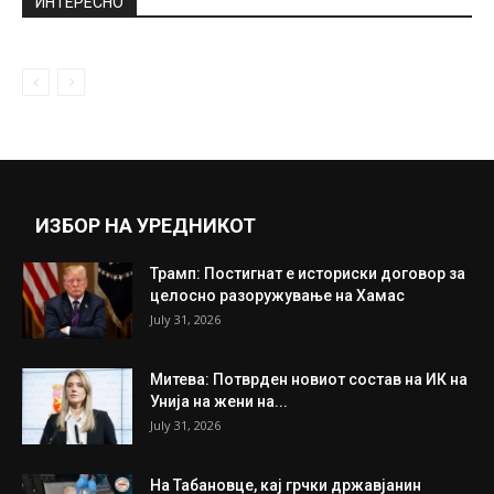
(ВИДЕО)
April 10, 2021
Играч на Севиља со хорор старт покоси
талентирано момче на Ливерпул,...
July 22, 2019
Прикажи повеќе
ИНТЕРЕСНО
ИЗБОР НА УРЕДНИКОТ