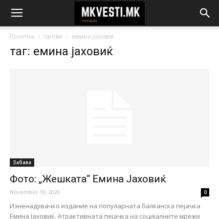
Почетна
тагови
емина јаховиќ
таг: емина јаховиќ
Забава
Фото: „Жешката“ Емина Јаховиќ
November 10, 2020
0
Изненадувачко издание на популарната балканска пејачка
Емина Јаховиќ. Атрактивната пејачка на социјалните мрежи