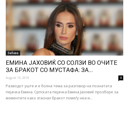
Забава
ЕМИНА ЈАХОВИЌ СО СОЛЗИ ВО ОЧИТЕ
ЗА БРАКОТ СО МУСТАФА: ЗА...
August 15, 2019
0
Разводот уште и е болна тема за разговор на познатата
пејачка Емина. Српската пејачка Емина Јаховиќ прозборе за
моментите како згаснал бракот помеѓу неа и...