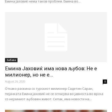
Емина Јаховиќ нема таков проблем. Емина во...
Забава
Емина Јаховиќ има нова љубов: Не е
милионер, но не е...
August 26, 2020
0
Откако раскина со турскиот милионер Садетин Саран,
пејачката Емина Јаховиќ не се огласува во јавноста во врска
со нејзиниот љубовен живот. Сепак, има новости на...