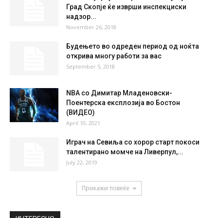
38 %
1.6kmh
0 %
SUN
MON
TUE
WED
THU
37
°
39
°
41
°
42
°
40
°
НАЈПОПУЛАРНО
По многубројните претставки и јавувања:
Град Скопје ќе изврши инспекциски
надзор...
November 26, 2018
Будењето во одреден период од ноќта
открива многу работи за вас
September 5, 2018
NBA со Димитар Младеновски-
Поентерска експлозија во Бостон