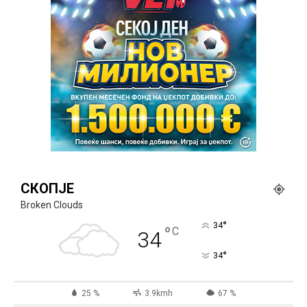
СКОПЈЕ
Broken Clouds
°
34
°
C
34
°
34
25 %
3.9kmh
67 %