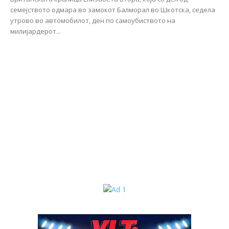
семејството одмара во замокот Балморал во Шкотска, седела
утрово во автомобилот, ден по самоубиството на
милијардерот...