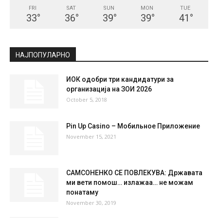
FRI
SAT
SUN
MON
TUE
33
°
36
°
39
°
39
°
41
°
НАЈПОПУЛАРНО
ИОК одобри три кандидатури за
организација на ЗОИ 2026
October 5, 2018
Pin Up Casino – Мобильное Приложение
November 15, 2021
САМСОНЕНКО СЕ ПОВЛЕКУВА: Државата
ми вети пoмoш… излажaa… не можам
понатаму
November 30, 2019