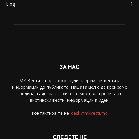
blog
1
ЗА НАС
МК Вести е портал коj нуди навремени вести и
информации до публиката. Нашата цел е да креираме
средина, каде читателите ќе може да прочитаат
вистински вести, информации и идеи.
контактирајте не:
desk@mkvesti.mk
СЛЕДЕТЕ НЕ