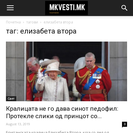
Почетна
тагови
елизабета втора
таг: елизабета втора
Свет
Кралицата не го дава синот педофил:
Протекле слики од принцот со...
August 13, 2019
0
Британската кралица Елизабета Втора, која со дел од