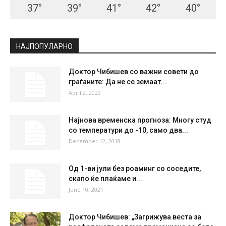
СКОПЈЕ
Clear Sky
°
28.2
°
C
28.2
°
28.2
38 %
1.6kmh
0 %
SUN
MON
TUE
WED
THU
37
°
39
°
41
°
42
°
40
°
НАЈПОПУЛАРНО
Доктор Чибишев со важни совети до
граѓаните: Да не се земаат...
April 2, 2020