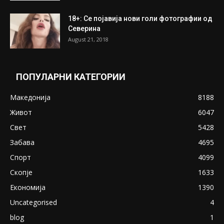
ПОПУЛАРНИ ОБЈАВИ
Претседателот на Мадагаскар: СЗО ни
Понуди 20 Милиони Долари Мито ако...
May 20, 2020
Снимена двојка во Скопје над банка во
експлицитно видео пред прозорец
April 24, 2019
18+: Се појавија нови голи фотографии од
Северина
August 21, 2018
ПОПУЛАРНИ КАТЕГОРИИ
Македонија
8188