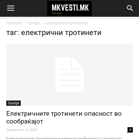
Почетна
тагови
електрични тротинети
таг: електрични тротинети
Скопје
Електричните тротинети опасност во
сообраќајот
September 3, 2020
0
Електричните тротинети и електро мобилноста се нешто