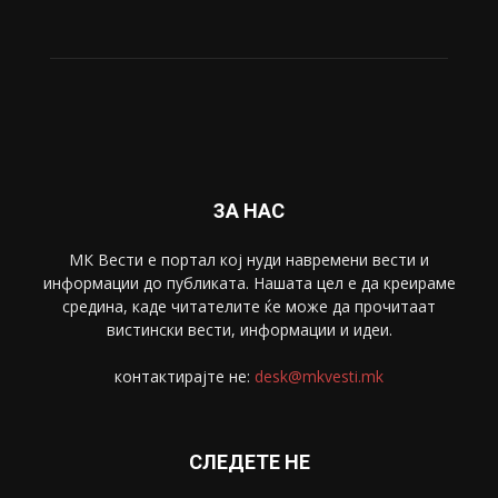
Живот
6047
Свет
5428
Забава
4695
Спорт
4099
Скопје
1633
Економија
1390
Uncategorised
4
blog
1
ЗА НАС