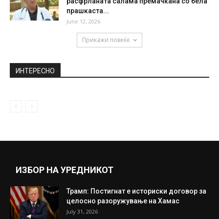
Најнова временска прогноза: Многу студ
со температури до -10, само два...
December 12, 2018
Од 1-ви јули без роаминг со соседите,
скапо ќе плаќаме и...
June 10, 2021
Доктор Чибишев: „Загрижува веста за
расфрланата салама премачкана со бела
прашкаста...
June 12, 2026
Прикажи повеќе
ИНТЕРЕСНО