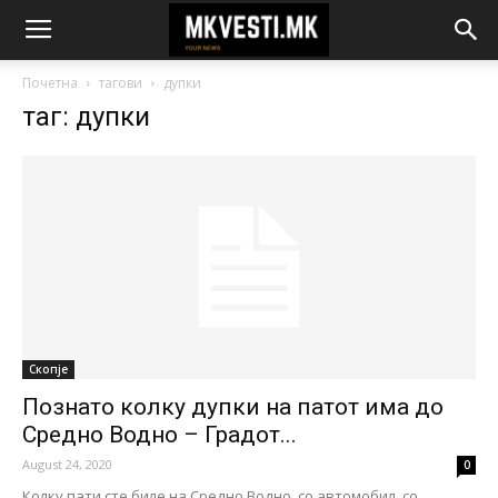
Почетна
тагови
дупки
таг: дупки
Скопје
Познато колку дупки на патот има до
Средно Водно – Градот...
August 24, 2020
0
Колку пати сте биле на Средно Водно, со автомобил, со