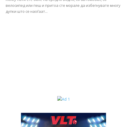
велосипед или пеш и притоа сте морале да избегнувате многу
дупки што се наоѓаат...