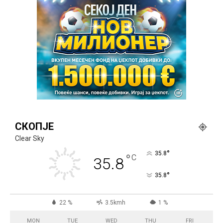
СКОПЈЕ
Clear Sky
°
35.8
°
C
35.8
°
35.8
22 %
3.5kmh
1 %
MON
TUE
WED
THU
FRI