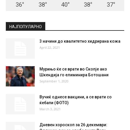
36
°
38
°
40
°
38
°
37
°
НАЈПОПУЛАРНО
3 начини до квалитетно хидрирана кожа
April 22, 2021
Мурињо ќе се врати во Скопје ако
Шкендија го елиминира Ботошани
September 1, 2020
Вучиќ однесе вакцини, а се врати со
ќебапи (ФОТО)
March 3, 2021
Дневен хороскоп за 26 декември: