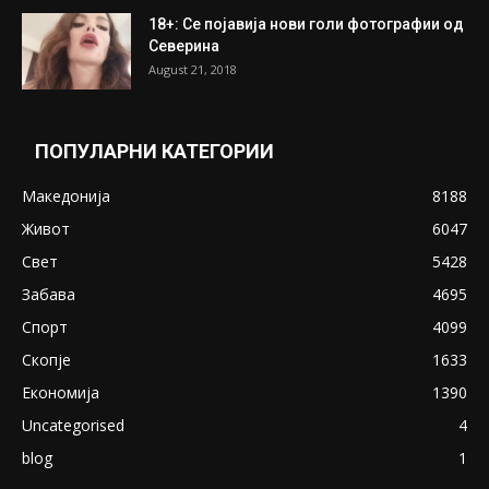
ПОПУЛАРНИ ОБЈАВИ
Претседателот на Мадагаскар: СЗО ни
Понуди 20 Милиони Долари Мито ако...
May 20, 2020
Снимена двојка во Скопје над банка во
експлицитно видео пред прозорец
April 24, 2019
18+: Се појавија нови голи фотографии од
Северина
August 21, 2018
ПОПУЛАРНИ КАТЕГОРИИ
Македонија
8188
Живот
6047