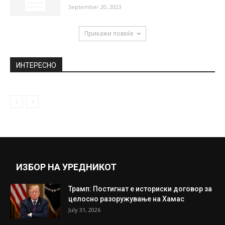
Славица Чуктераш бара нов маж: Легната
на масата пред огледалото, во...
April 11, 2020
Киселев во Вардар во следните две
години
July 17, 2018
Од денеска во маркетите певтини леб,
јогурт, јајца, млеко, овошје, зелечнук
September 20, 2023
Прикажи повеќе
ИНТЕРЕСНО