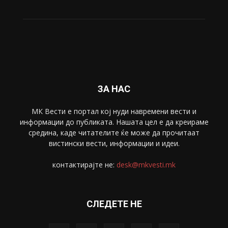
Свет
5428
Забава
4695
Спорт
4099
Скопје
1633
Економија
1390
Uncategorised
4
blog
1
ЗА НАС