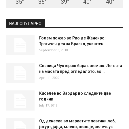
СКОПЈЕ
Clear Sky
°
21.3
°
C
21.3
°
21.3
48 %
1.6kmh
5 %
FRI
SAT
SUN
MON
TUE
35
°
36
°
39
°
40
°
40
°
НАЈПОПУЛАРНО
Голем пожар во Рио де Жанеиро:
Трагичен ден за Бразил, уништен...
September 3, 2018