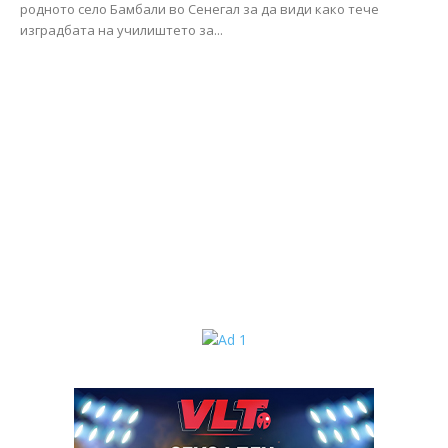
родното село Бамбали во Сенегал за да види како тече
изградбата на училиштето за...