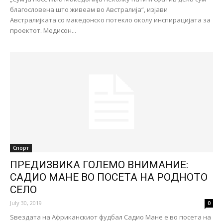
благословена што живеам во Австралија“, изјави
Австралијката со македонско потекло околу инспирацијата за
проектот. Медисон...
Спорт
ПРЕДИЗВИКА ГОЛЕМО ВНИМАНИЕ:
САДИО МАНЕ ВО ПОСЕТА НА РОДНОТО
СЕЛО
July 30, 2019
0
Ѕвездата на Африканскиот фудбал Садио Мане е во посета на