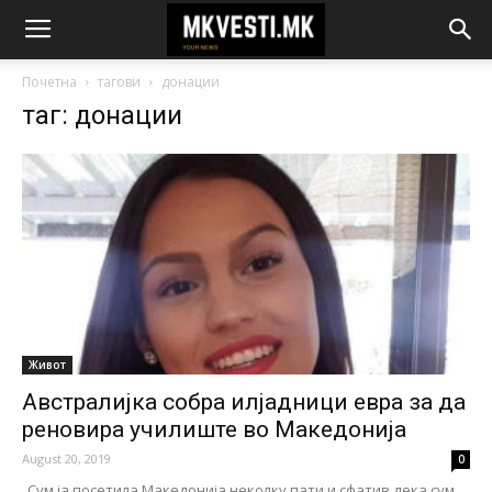
Почетна
тагови
донации
таг: донации
Живот
Австралијка собра илјадници евра за да
реновира училиште во Македонија
August 20, 2019
0
„Сум ја посетила Македонија неколку пати и сфатив дека сум