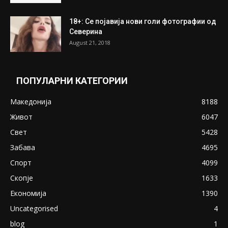
ПОПУЛАРНИ ОБЈАВИ
Претседателот на Мадагаскар: СЗО ни
Понуди 20 Милиони Долари Мито ако...
May 20, 2020
Снимена двојка во Скопје над банка во
експлицитно видео пред прозорец
April 24, 2019
18+: Се појавија нови голи фотографии од
Северина
August 21, 2018
ПОПУЛАРНИ КАТЕГОРИИ
Македонија
8188