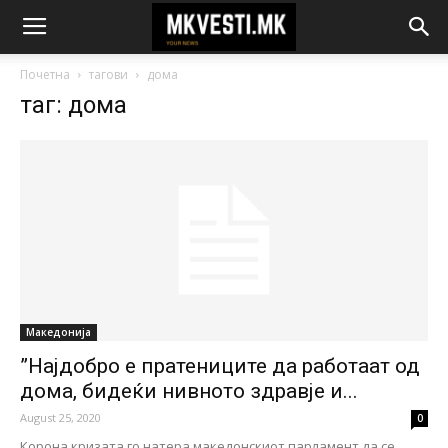
Почетна
тагови
дома
таг: дома
Македонија
”Најдобро е пратениците да работаат од
дома, бидеќи нивното здравје и...
August 25, 2020
0
Корона кризата го натера македонскиот парламент да се