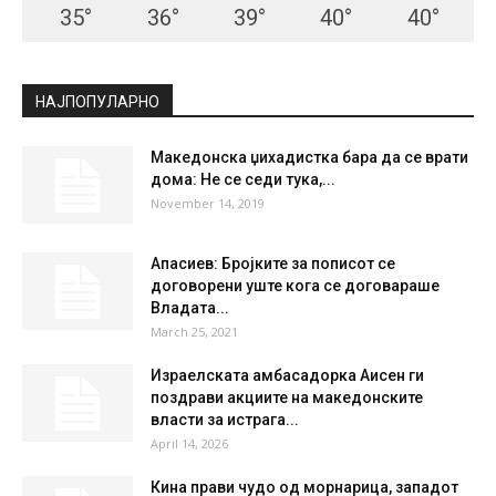
СКОПЈЕ
Clear Sky
°
21.3
°
C
21.3
°
21.3
48 %
1.6kmh
5 %
FRI
SAT
SUN
MON
TUE
35
°
36
°
39
°
40
°
40
°
НАЈПОПУЛАРНО
Македонска џихадистка бара да се врати
дома: Не се седи тука,...
November 14, 2019