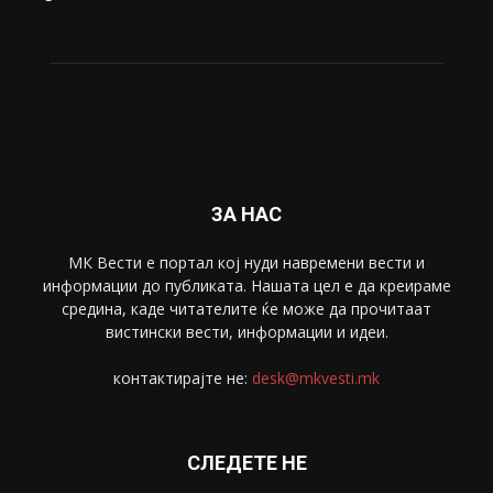
Живот
6047
Свет
5428
Забава
4695
Спорт
4099
Скопје
1633
Економија
1390
Uncategorised
4
blog
1
ЗА НАС