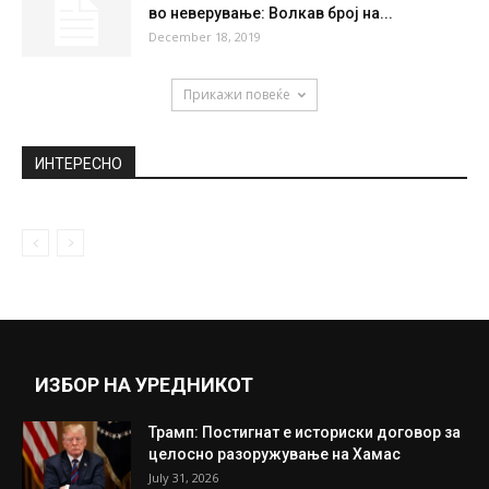
Апасиев: Бројките за пописот се
договорени уште кога се договараше
Владата...
March 25, 2021
Израелската амбасадорка Аисен ги
поздрави акциите на македонските
власти за истрага...
April 14, 2026
Кина прави чудо од морнарица, западот
во неверување: Волкав број на...
December 18, 2019
Прикажи повеќе
ИНТЕРЕСНО