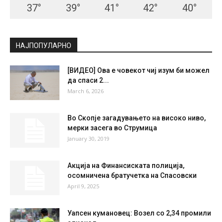
37
°
39
°
41
°
42
°
40
°
НАЈПОПУЛАРНО
[ВИДЕО] Ова е човекот чиј изум би можел
да спаси 2...
March 6, 2026
Во Скопје загадувањето на високо ниво,
мерки засега во Струмица
January 30, 2019
Акција на Финансиската полиција,
осомничена братучетка на Спасовски
April 9, 2025
Уапсен кумановец: Возел со 2,34 промили