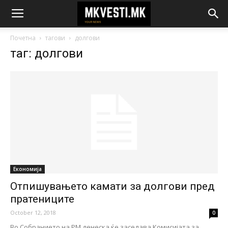
Почетна
тагови
долгови
таг: долгови
Економија
Отпишувањето камати за долгови пред
пратениците
October 12, 2018
0
Во Собранието на РМ денеска ќе заседава Комисијата за