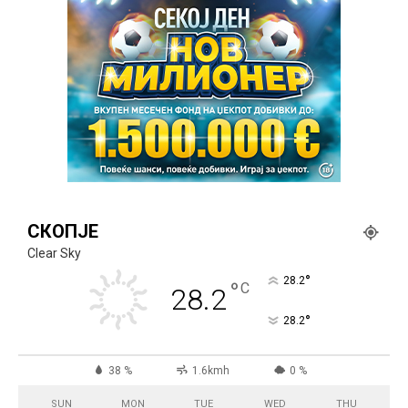
СКОПЈЕ
Clear Sky
°
28.2
°
C
28.2
°
28.2
38 %
1.6kmh
0 %
SUN
MON
TUE
WED
THU