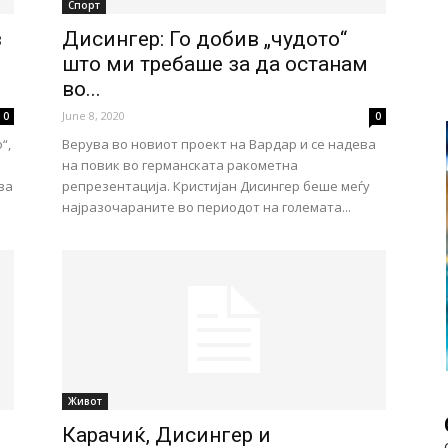
Спорт
з
Дисингер: Го добив „чудото“
што ми требаше за да останам
во...
June 8, 2020
0
0
“,
Верува во новиот проект на Вардар и се надева
на повик во германската ракометна
за
репрезентација. Кристијан Дисингер беше меѓу
најразочараните во периодот на големата...
Живот
Карачиќ, Дисингер и