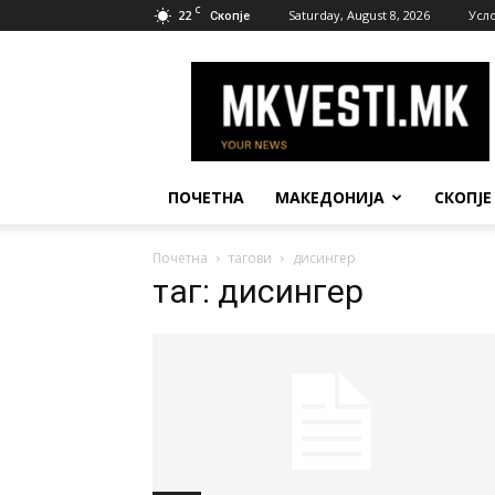
C
22
Saturday, August 8, 2026
Усл
Скопје
МК
Вести
ПОЧЕТНА
МАКЕДОНИЈА
СКОПЈЕ
Почетна
тагови
дисингер
таг: дисингер