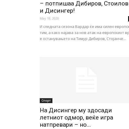
– потпишаа Дибиров, Стоилов
и Дисингер!
May 18, 2020
И следната сезона Вардар ќе има силен европс
тим, а како најава за нов атак на европскиот в
е останувањето на Тимур Дибиров, Стојанче...
Спорт
На Дисингер му здосади
летниот одмор, веќе игра
натпревари – но...