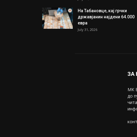
На Табановце, кај грчки
државјанин најдени 64.000
евра
July 31, 2026
ЗА
МК В
до п
чита
инфо
конт