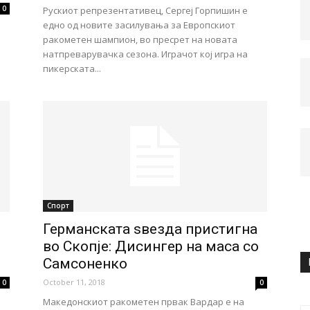
0
Рускиот репрезентативец, Сергеј Горпишин е
едно од новите засилувања за Европскиот
ракометен шампион, во пресрет на новата
натпреварувачка сезона. Играчот кој игра на
пикерската...
Спорт
Германската ѕвезда пристигна
во Скопје: Дисингер на маса со
Самсоненко
October 11, 2018
0
0
Македонскиот ракометен првак Вардар е на