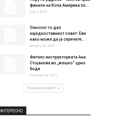
финале на Копа Америка по...
July 4, 2019
Онколог го дал
наједноставниот совет: Еве
како може да ја спречите...
January 23, 2019
Фитнес инструкторката Ана
Стојанова во „жешко“ црно
боди
February 10, 2021
Прикажи повеќе
ИНТЕРЕСНО