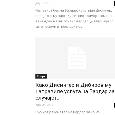
July 8, 2019
На левиот бек на Вардар, Кристијан Дисингер,
веројатно му здосади летниот одмор. Помина
веќе еден месец откако вардарци завршија со
сите приеми и прослави по...
Спорт
Како Дисингер и Дибиров му
направиле услуга на Вардар за
случајот...
June 24, 2019
Рускиот ракометар на Вардар за кој се