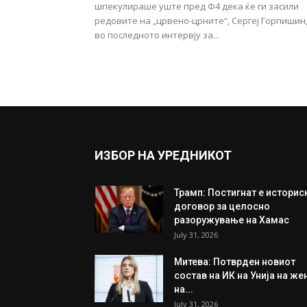
шпекулираше уште пред Ф4 дека ќе ги засили
редовите на „црвено-црните“, Сергеј Горпишин
во последното интервју за...
ИЗБОР НА УРЕДНИКОТ
Трамп: Постигнат е историс
договор за целосно
разоружување на Хамас
July 31, 2026
Митева: Потврден новиот
состав на ИК на Унија на же
на...
July 31, 2026