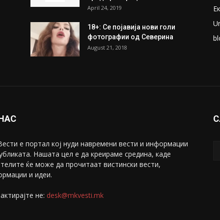
April 24, 2019
Е
U
18+: Се појавија нови голи
фотографии од Северина
bl
August 21, 2018
 НАС
С
ести е портал коj нуди навремени вести и информации
убликата. Нашата цел е да креираме средина, каде
телите ќе може да прочитаат вистински вести,
рмации и идеи.
актирајте не:
desk@mkvesti.mk