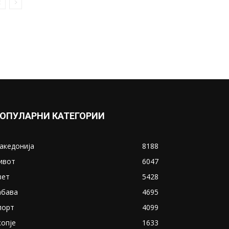
ОПУЛАРНИ КАТЕГОРИИ
акедонија
8188
ивот
6047
вет
5428
абава
4695
порт
4099
копје
1633