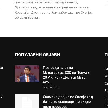
прагот да донесе големо засилување од
,
Бундеслигата, со германскиот репрезентативец
Кристијан Дисингер, кој бил забележан во Скопје,
во друштво на...
ПОПУЛАРНИ ОБЈАВИ
П
ки
Претседателот на
М
Мадагаскар: СЗО ни Понуди
Ж
20 Милиони Долари Мито
ако...
С
May 20, 2020
З
ни
Снимена двојка во Скопје над
С
банка во експлицитно видео
С
пред прозорец