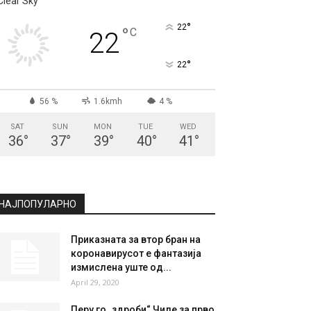
Clear Sky
°
22
°
C
22
°
22
56 %
1.6kmh
4 %
SAT
SUN
MON
TUE
WED
36
°
37
°
39
°
40
°
41
°
НАЈПОПУЛАРНО
Приказната за втор бран на
коронавирусот е фантазија
измислена уште од...
April 29, 2020
Перу го „здроби“ Чиле за прво