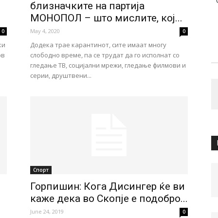
близначките на партија
МОНОПОЛ – што мислите, кој...
May 4, 2020
0
0
ки
Додека трае карантинот, сите имаат многу
рв
слободно време, па се трудат да го исполнат со
гледање ТВ, социјални мрежи, гледање филмови и
серии, друштвени...
Спорт
Горпишин: Кога Дисингер ќе ви
каже дека во Скопје е подобро...
June 24, 2019
0