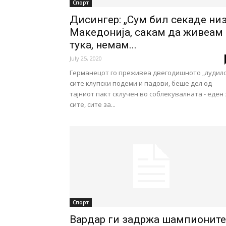
Спорт
Дисингер: „Сум бил секаде ни
Македонија, сакам да живеам
тука, немам...
July 25, 2020
Германецот го преживеа двегодишното „лудило
сите клупски подеми и падови, беше дел од
тајниот пакт склучен во соблекувалната - еден 
сите, сите за...
Спорт
Вардар ги задржа шампионите