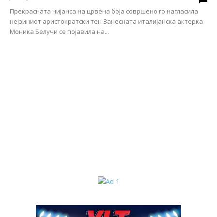
Прекрасната нијанса на црвена боја совршено го нагласила
нејзиниот аристократски тен Занесната италијанска актерка
Моника Белучи се појавила на...