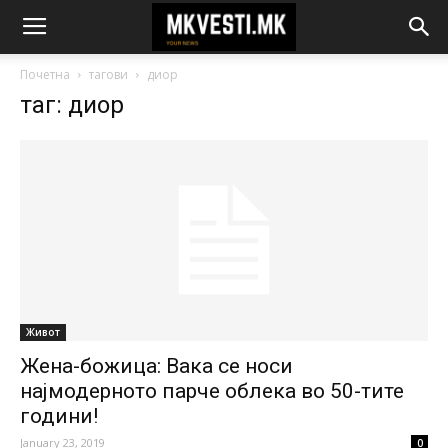
Почетна
тагови
диор
таг: диор
Живот
Жена-божица: Вака се носи
најмодерното парче облека во 50-тите
години!
January 23, 2019
0