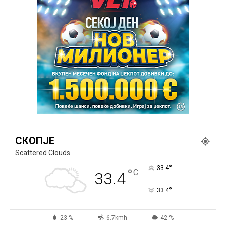
СКОПЈЕ
Scattered Clouds
°
33.4
°
C
33.4
°
33.4
23 %
6.7kmh
42 %