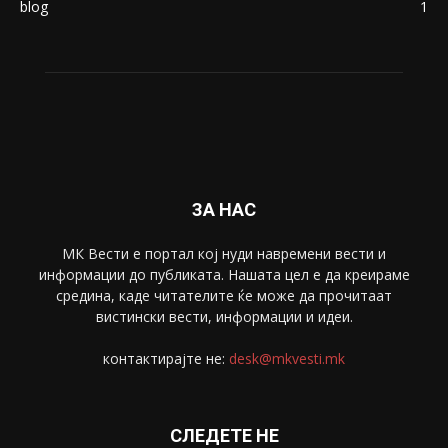
blog
1
ЗА НАС
МК Вести е портал коj нуди навремени вести и
информации до публиката. Нашата цел е да креираме
средина, каде читателите ќе може да прочитаат
вистински вести, информации и идеи.
контактирајте не:
desk@mkvesti.mk
СЛЕДЕТЕ НЕ