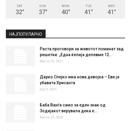
SAT
SUN
MON
TUE
WED
32
°
37
°
40
°
41
°
41
°
НАЈПОПУЛАРНО
Раста проговори за животот поминат зад
решетки: „Една ќелија делевме 12...
March 29, 2021
Дарко Спејко има нова девојка – Еве ја
убавата Хрисанта
July 9, 2021
Баба Ванѓа само за еден знак од
Зодијакот верувала дека е...
March 25, 2020