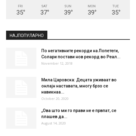
FRI
SAT
SUN
MON
TUE
35
°
37
°
39
°
39
°
35
°
НАЈПОПУЛАРНО
По негативните рекорди на Лопетеги,
Солари постави нов рекорд во Реал...
November 12, 2018
Мила Царовска: Децата уживаат во
онлајн наставата, многу брзо се
навикнаа...
October 20, 2020
„Ова што ми го прави не е првпат, се
плашев да...
August 14, 2020