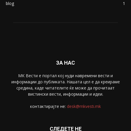
blog
1
ЗА НАС
МК Вести е портал коj нуди навремени вести и
информации до публиката. Нашата цел е да креираме
средина, каде читателите ќе може да прочитаат
вистински вести, информации и идеи.
контактирајте не:
desk@mkvesti.mk
СЛЕДЕТЕ НЕ