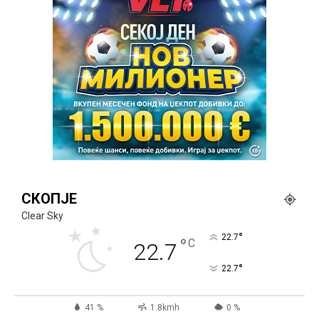
СКОПЈЕ
Clear Sky
°
22.7
°
C
22.7
°
22.7
41 %
1.8kmh
0 %