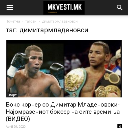
Почетна
тагови
димитармладеновси
таг: димитармладеновси
Спорт
Бокс корнер со Димитар Младеновски-
Најомразениот боксер на сите времиња
(ВИДЕО)
April 29, 2020
0