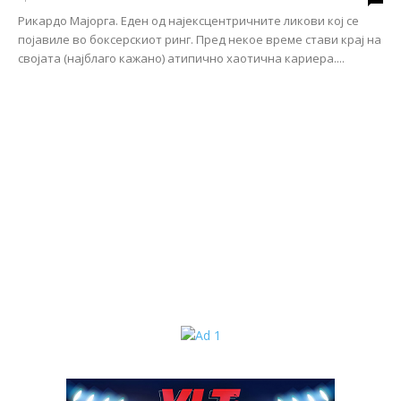
Рикардо Мајорга. Еден од најексцентричните ликови кој се
појавиле во боксерскиот ринг. Пред некое време стави крај на
својата (најблаго кажано) атипично хаотична кариера....