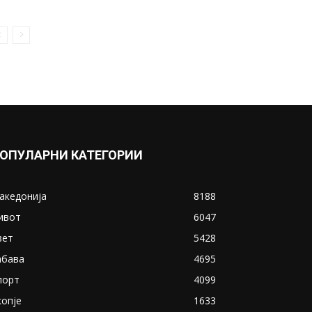
ОПУЛАРНИ КАТЕГОРИИ
акедонија
8188
ивот
6047
вет
5428
абава
4695
порт
4099
копје
1633