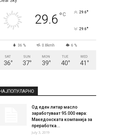
Clear Sky
°
29.6
°
C
29.6
°
29.6
36 %
0.8kmh
6 %
SAT
SUN
MON
TUE
WED
36
°
37
°
39
°
40
°
41
°
НАЈПОПУЛАРНО
Oд еден литар масло
заработуваат 95.000 евра:
Македонската компанија за
преработка...
July 3, 2019