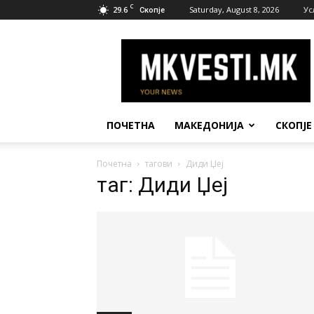
C
29.6
Saturday, August 8, 2026
Ус
Скопје
МК
Вести
ПОЧЕТНА
МАКЕДОНИЈА
СКОПЈЕ
Почетна
тагови
Диди Џеј
таг: Диди Џеј