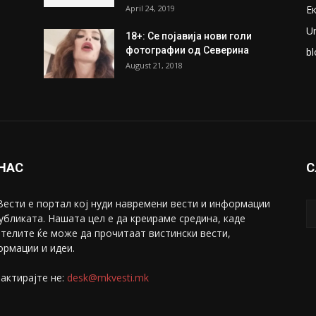
April 24, 2019
Е
U
18+: Се појавија нови голи
фотографии од Северина
bl
August 21, 2018
 НАС
С
ести е портал коj нуди навремени вести и информации
убликата. Нашата цел е да креираме средина, каде
телите ќе може да прочитаат вистински вести,
рмации и идеи.
актирајте не:
desk@mkvesti.mk