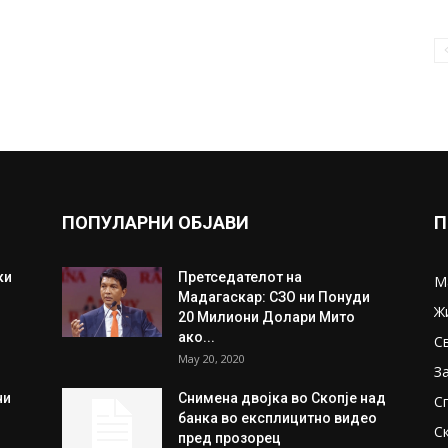
ПОПУЛАРНИ ОБЈАВИ
П
ки
Претседателот на
М
Мадагаскар: СЗО ни Понуди
Ж
20 Милиони Долари Мито
ако...
С
May 20, 2020
З
ни
Снимена двојка во Скопје над
С
банка во експлицитно видео
С
пред прозорец