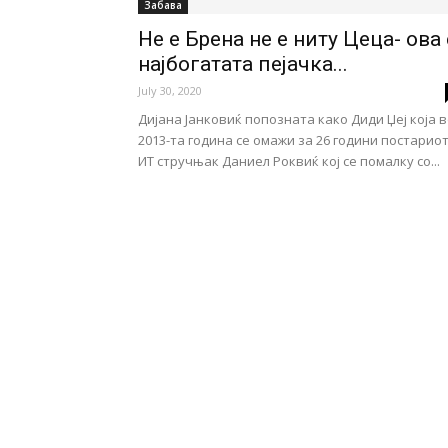
Забава
Не е Брена не е ниту Цеца- ова 
најбогатата пејачка...
July 30, 2020
Дијана Јанковиќ попозната како Диди Џеј која 
2013-та година се омажи за 26 години постарио
ИТ стручњак Даниел Роквиќ кој се помалку со...