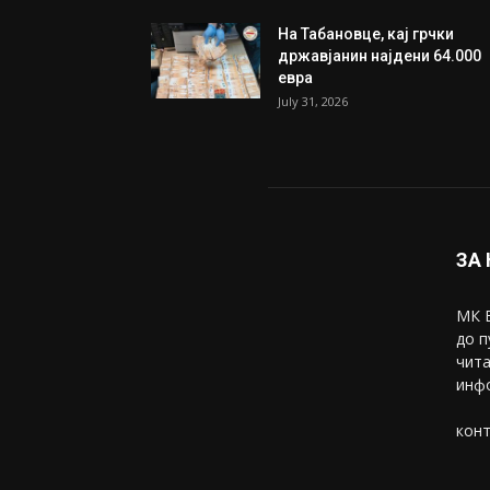
На Табановце, кај грчки
државјанин најдени 64.000
евра
July 31, 2026
ЗА
МК В
до п
чита
инфо
конт