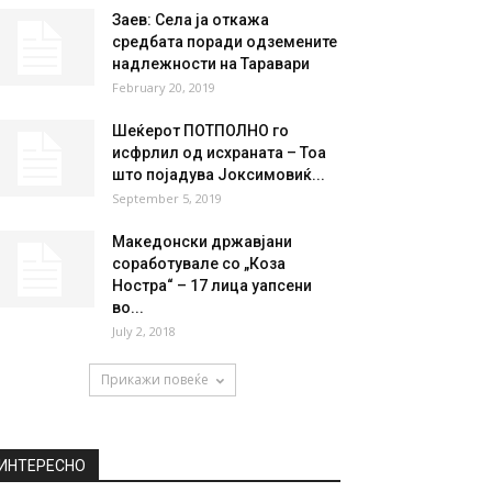
Заев: Села ја откажа
средбата поради одземените
надлежности на Таравари
February 20, 2019
Шеќерот ПОТПОЛНО го
исфрлил од исхраната – Тоа
што појадува Јоксимовиќ...
September 5, 2019
Македонски државјани
соработувале со „Коза
Ностра“ – 17 лица уапсени
во...
July 2, 2018
Прикажи повеќе
ИНТЕРЕСНО