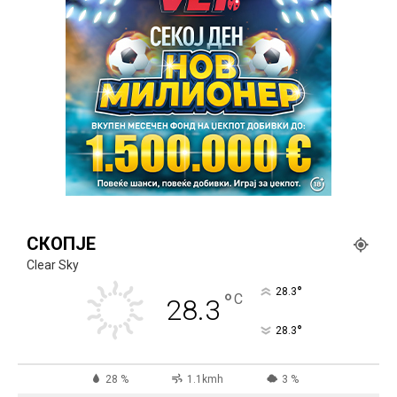
СКОПЈЕ
Clear Sky
°
28.3
°
C
28.3
°
28.3
28 %
1.1kmh
3 %