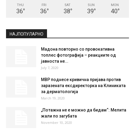
THU
FRI
SAT
SUN
MON
36
°
36
°
38
°
39
°
40
°
НАЈПОПУЛАРНО
Мадона повторно со провокативна
топлес фотографија – реакциите од
јавноста не...
July 7, 2020
МВР поднесе кривична пријава против
заразената ексдиректорка на Клиниката
за дерматологија
March 19, 2020
„Потажна не е можно да бидам“: Мелита
жали по загубата
November 10, 2020