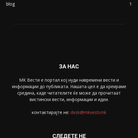
blog
1
ЗА НАС
МК Вести е портал коj нуди навремени вести и
информации до публиката. Нашата цел е да креираме
средина, каде читателите ќе може да прочитаат
вистински вести, информации и идеи.
контактирајте не:
desk@mkvesti.mk
СЛЕДЕТЕ НЕ