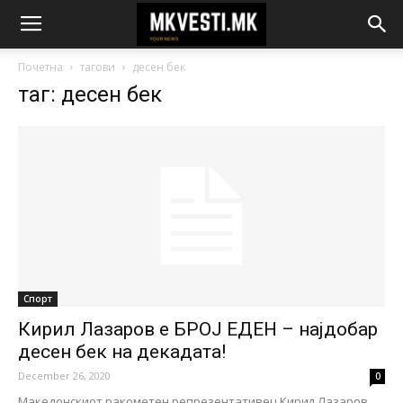
Почетна
тагови
десен бек
таг: десен бек
Спорт
Кирил Лазаров е БРОЈ ЕДЕН – најдобар
десен бек на декадата!
December 26, 2020
0
Македонскиот ракометен репрезентативец Кирил Лазаров